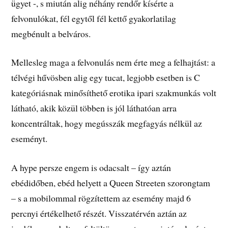
ügyet -, s miután alig néhány rendőr kísérte a
felvonulókat, fél egytől fél kettő gyakorlatilag
megbénult a belváros.
Mellesleg maga a felvonulás nem érte meg a felhajtást: a
télvégi hűvösben alig egy tucat, legjobb esetben is C
kategóriásnak minősíthető erotika ipari szakmunkás volt
látható, akik közül többen is jól láthatóan arra
koncentráltak, hogy megússzák megfagyás nélkül az
eseményt.
A hype persze engem is odacsalt – így aztán
ebédidőben, ebéd helyett a Queen Streeten szorongtam
– s a mobilommal rögzítettem az esemény majd 6
percnyi értékelhető részét. Visszatérvén aztán az