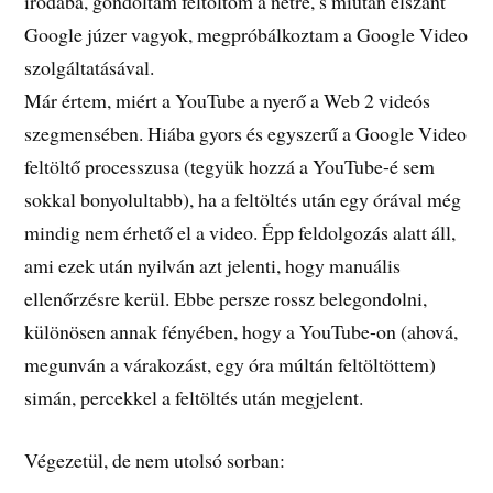
irodába, gondoltam feltöltöm a netre, s miután elszánt
Google júzer vagyok, megpróbálkoztam a Google Video
szolgáltatásával.
Már értem, miért a YouTube a nyerő a Web 2 videós
szegmensében. Hiába gyors és egyszerű a Google Video
feltöltő processzusa (tegyük hozzá a YouTube-é sem
sokkal bonyolultabb), ha a feltöltés után egy órával még
mindig nem érhető el a video. Épp feldolgozás alatt áll,
ami ezek után nyilván azt jelenti, hogy manuális
ellenőrzésre kerül. Ebbe persze rossz belegondolni,
különösen annak fényében, hogy a YouTube-on (ahová,
megunván a várakozást, egy óra múltán feltöltöttem)
simán, percekkel a feltöltés után megjelent.
Végezetül, de nem utolsó sorban: