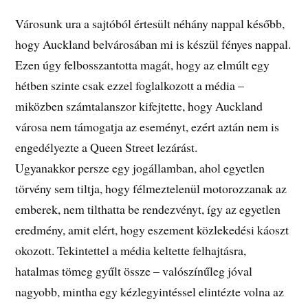
Városunk ura a sajtóból értesült néhány nappal később,
hogy Auckland belvárosában mi is készül fényes nappal.
Ezen úgy felbosszantotta magát, hogy az elmúlt egy
hétben szinte csak ezzel foglalkozott a média –
miközben számtalanszor kifejtette, hogy Auckland
városa nem támogatja az eseményt, ezért aztán nem is
engedélyezte a Queen Street lezárást.
Ugyanakkor persze egy jogállamban, ahol egyetlen
törvény sem tiltja, hogy félmeztelenül motorozzanak az
emberek, nem tilthatta be rendezvényt, így az egyetlen
eredmény, amit elért, hogy eszement közlekedési káoszt
okozott. Tekintettel a média keltette felhajtásra,
hatalmas tömeg gyűlt össze – valószínűleg jóval
nagyobb, mintha egy kézlegyintéssel elintézte volna az