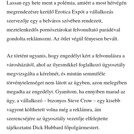
Lassan egy hete ment a polémia, amiért a most hétvégén
megrendezésre kerülő Erotica Expót a vállalkozás
szervezője egy a belváros szívében rendezett,
meztelenkedős pornósztárokat felvonultató parádéval
gondolta reklámozni. Az ötlet végül fényesen bevált.
Az történt ugyanis, hogy engedélyt kért a felvonulásra a
városházától, ahol az ilyesmikkel foglalkozó ügyosztály
megvizsgálta a kérelmét, és miután semmiféle
törvénytelenséget nem látott az ügyben, azon melegében
megadta az engedélyt. Gyanítom, ha ennyiben marad az
ügy, a vállalkozó – bizonyos Steve Crow – egy kisebb
vagyont költhetett volna még a reklámra, ám
szerencséjére az ügyosztály vezetője elfelejtette
tájékoztatni
Dick Hubbard főpolgármestert.