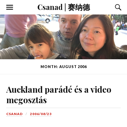
Csanad | 赛纳德
MONTH: AUGUST 2006
Auckland parádé és a video
megosztás
CSANAD
2006/08/23