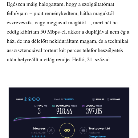
Egészen máig halogattam, hogy a szolgáltatómat
felhívjam – picit reménykedtem, hátha maguktól
észreveszik, vagy megjavul magától –, mert hát ha
eddig kibírtam 50 Mbps-el, akkor a duplájával nem ég a
ház, de ma délelőtt nekiduráltam magam, és a technikai
asszisztenciával történt két perces telefonbeszélgetés
után helyreállt a világ rendje. Helló, 21. század.