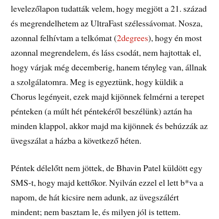
levelezőlapon tudatták velem, hogy megjött a 21. század
és megrendelhetem az UltraFast szélessávomat. Nosza,
azonnal felhívtam a telkómat (
2degrees
), hogy én most
azonnal megrendelem, és láss csodát, nem hajtottak el,
hogy várjak még decemberig, hanem tényleg van, állnak
a szolgálatomra. Meg is egyeztünk, hogy küldik a
Chorus legényeit, ezek majd kijönnek felmérni a terepet
pénteken (a múlt hét péntekéről beszélünk) aztán ha
minden klappol, akkor majd ma kijönnek és behúzzák az
üvegszálat a házba a következő héten.
Péntek délelőtt nem jöttek, de Bhavin Patel küldött egy
SMS-t, hogy majd kettőkor. Nyilván ezzel el lett b*va a
napom, de hát kicsire nem adunk, az üvegszálért
mindent; nem basztam le, és milyen jól is tettem.