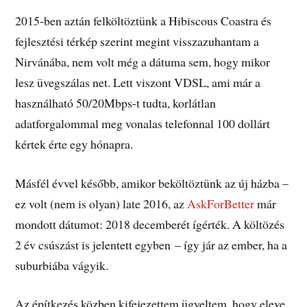
2015-ben aztán felköltöztünk a Hibiscous Coastra és
fejlesztési térkép szerint megint visszazuhantam a
Nirvánába, nem volt még a dátuma sem, hogy mikor
lesz üvegszálas net. Lett viszont VDSL, ami már a
használható 50/20Mbps-t tudta, korlátlan
adatforgalommal meg vonalas telefonnal 100 dollárt
kértek érte egy hónapra.
Másfél évvel később, amikor beköltöztünk az új házba –
ez volt (nem is olyan) late 2016, az
AskForBetter
már
mondott dátumot: 2018 decemberét ígérték. A költözés
2 év csúszást is jelentett egyben – így jár az ember, ha a
suburbiába vágyik.
Az építkezés közben kifejezettem ügyeltem, hogy eleve