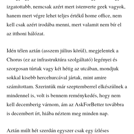
izgatottabb, nemcsak azért mert istenverte geek vagyok,
hanem mert végre lehet teljes értékű home office, nem
kell csak azért irodába menni, mert valamit nem bír el
az itthoni hálózat.
Idén télen aztán (asszem július körül), megjelentek a
Chorus (ez az infrastruktúra szolgáltató) legényei és
szorgosan túrtak vagy két hétig az utcában, mondjuk
sokkal kisebb hercehurcával jártak, mint amire
számítottam. Szerintük már szeptemberrel elkészülnek a
mindennel is, volt is bennem reménykedés, hogy nem
kell decemberig várnom, ám az AskForBetter továbbra
is decembert írt, hiába néztem meg minden nap.
Aztán múlt hét szerdán egyszer csak egy ízléses