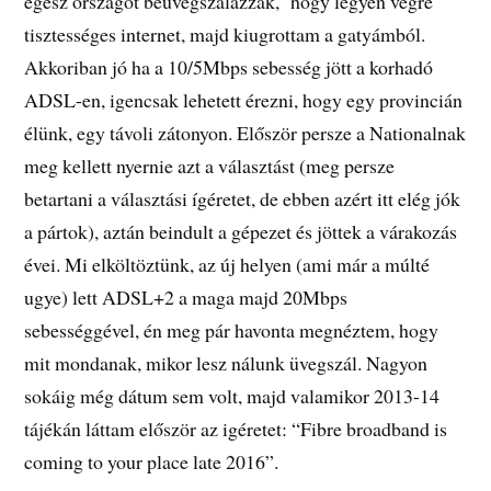
egész országot beüvegszálazzák, hogy legyen végre
tisztességes internet, majd kiugrottam a gatyámból.
Akkoriban jó ha a 10/5Mbps sebesség jött a korhadó
ADSL-en, igencsak lehetett érezni, hogy egy provincián
élünk, egy távoli zátonyon. Először persze a Nationalnak
meg kellett nyernie azt a választást (meg persze
betartani a választási ígéretet, de ebben azért itt elég jók
a pártok), aztán beindult a gépezet és jöttek a várakozás
évei. Mi elköltöztünk, az új helyen (ami már a múlté
ugye) lett ADSL+2 a maga majd 20Mbps
sebességgével, én meg pár havonta megnéztem, hogy
mit mondanak, mikor lesz nálunk üvegszál. Nagyon
sokáig még dátum sem volt, majd valamikor 2013-14
tájékán láttam először az igéretet: “Fibre broadband is
coming to your place late 2016”.