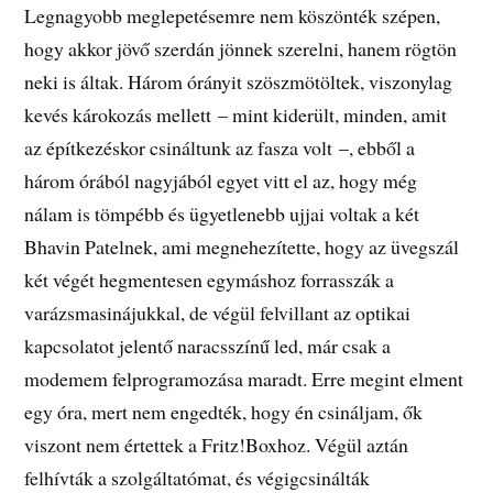
Legnagyobb meglepetésemre nem köszönték szépen,
hogy akkor jövő szerdán jönnek szerelni, hanem rögtön
neki is áltak. Három órányit szöszmötöltek, viszonylag
kevés károkozás mellett – mint kiderült, minden, amit
az építkezéskor csináltunk az fasza volt –, ebből a
három órából nagyjából egyet vitt el az, hogy még
nálam is tömpébb és ügyetlenebb ujjai voltak a két
Bhavin Patelnek, ami megnehezítette, hogy az üvegszál
két végét hegmentesen egymáshoz forrasszák a
varázsmasinájukkal, de végül felvillant az optikai
kapcsolatot jelentő naracsszínű led, már csak a
modemem felprogramozása maradt. Erre megint elment
egy óra, mert nem engedték, hogy én csináljam, ők
viszont nem értettek a Fritz!Boxhoz. Végül aztán
felhívták a szolgáltatómat, és végigcsinálták