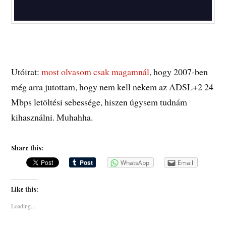
Utóirat:
most olvasom csak magamnál
, hogy 2007-ben
még arra jutottam, hogy nem kell nekem az ADSL+2 24
Mbps letöltési sebessége, hiszen úgysem tudnám
kihasználni. Muhahha.
Share this:
WhatsApp
Email
Like this:
Loading...