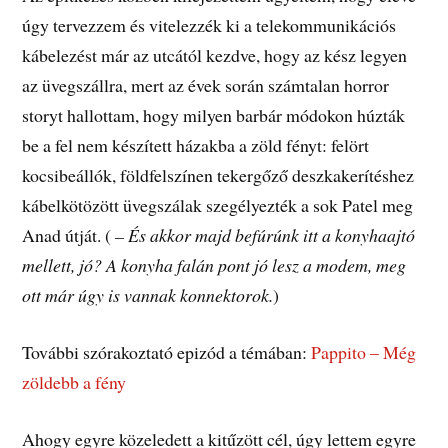
úgy tervezzem és vitelezzék ki a telekommunikációs
kábelezést már az utcától kezdve, hogy az kész legyen
az üvegszállra, mert az évek során számtalan horror
storyt hallottam, hogy milyen barbár módokon húzták
be a fel nem készített házakba a zöld fényt: felört
kocsibeállók, földfelszínen tekergőző deszkakerítéshez
kábelkötözött üvegszálak szegélyezték a sok Patel meg
Anad útját. (
– És akkor majd befúrúnk itt a konyhaajtó
mellett, jó? A konyha falán pont jó lesz a modem, meg
ott már úgy is vannak konnektorok.
)
További szórakoztató epizód a témában:
Pappito – Még
zöldebb a fény
Ahogy egyre közeledett a kitűzött cél, úgy lettem egyre