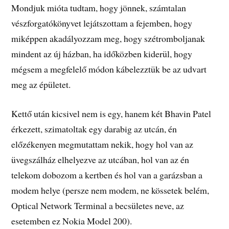
Mondjuk mióta tudtam, hogy jönnek, számtalan
vészforgatókönyvet lejátszottam a fejemben, hogy
miképpen akadályozzam meg, hogy szétromboljanak
mindent az új házban, ha időközben kiderül, hogy
mégsem a megfelelő módon kábelezztük be az udvart
meg az épületet.
Kettő után kicsivel nem is egy, hanem két Bhavin Patel
érkezett, szimatoltak egy darabig az utcán, én
előzékenyen megmutattam nekik, hogy hol van az
üvegszálház elhelyezve az utcában, hol van az én
telekom dobozom a kertben és hol van a garázsban a
modem helye (persze nem modem, ne kössetek belém,
Optical Network Terminal a becsületes neve, az
esetemben ez Nokia Model 200).