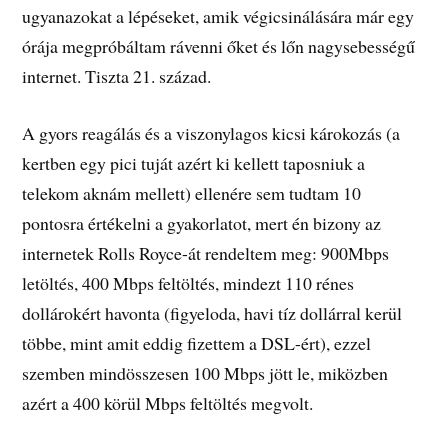
ugyanazokat a lépéseket, amik végicsinálására már egy
órája megpróbáltam rávenni őket és lőn nagysebességű
internet. Tiszta 21. század.
A gyors reagálás és a viszonylagos kicsi károkozás (a
kertben egy pici tuját azért ki kellett taposniuk a
telekom aknám mellett) ellenére sem tudtam 10
pontosra értékelni a gyakorlatot, mert én bizony az
internetek Rolls Royce-át rendeltem meg: 900Mbps
letöltés, 400 Mbps feltöltés, mindezt 110 rénes
dollárokért havonta (figyeloda, havi tíz dollárral kerül
többe, mint amit eddig fizettem a DSL-ért), ezzel
szemben mindösszesen 100 Mbps jött le, miközben
azért a 400 körül Mbps feltöltés megvolt.