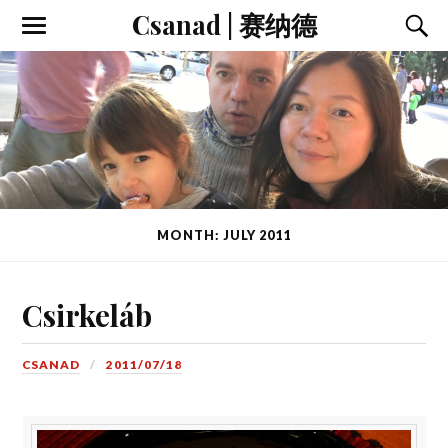
Csanad | 赛纳德
MONTH: JULY 2011
Csirkeláb
CSANAD
2011/07/18