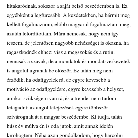
kitakaródnak, sokszor a saját belső beszédemben is. Ez
egyébként a legfurcsább. A kezdetekben, ha bármit meg
kellett fogalmaznom, előbb magyarul fogalmaztam meg,
azután lefordítottam. Mára nemcsak, hogy nem így
teszem, de jelentősen nagyobb nehézséget is okozna, ha
ragaszkodnék ehhez: visz a megszokás és a rutin,
nemcsak a szavak, de a mondatok és mondatszerkezetek
is angolul ugranak be először. Ez talán még nem
érződik, ha odafigyelek rá, de egyre kevesebb a
motiváció az odafigyelésre, egyre kevesebb a helyzet,
amikor szükségem van rá, és a trendet nem tudom
letagadni: az angol kifejezések egyre többször
szivárognak át a magyar beszédembe. Ki tudja, talán
húsz év múlva én is oda jutok, amit annak idején
kiröhögtem. Néha azon gondolkodom, hogy harcolni