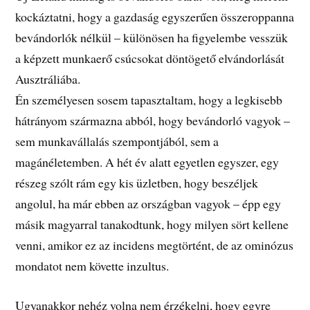
kockáztatni, hogy a gazdaság egyszerűen összeroppanna
bevándorlók nélkül – különösen ha figyelembe vesszük
a képzett munkaerő csúcsokat döntögető elvándorlását
Ausztráliába.
Én személyesen sosem tapasztaltam, hogy a legkisebb
hátrányom származna abból, hogy bevándorló vagyok –
sem munkavállalás szempontjából, sem a
magánéletemben. A hét év alatt egyetlen egyszer, egy
részeg szólt rám egy kis üzletben, hogy beszéljek
angolul, ha már ebben az országban vagyok – épp egy
másik magyarral tanakodtunk, hogy milyen sört kellene
venni, amikor ez az incidens megtörtént, de az ominózus
mondatot nem követte inzultus.
Ugyanakkor nehéz volna nem érzékelni, hogy egyre