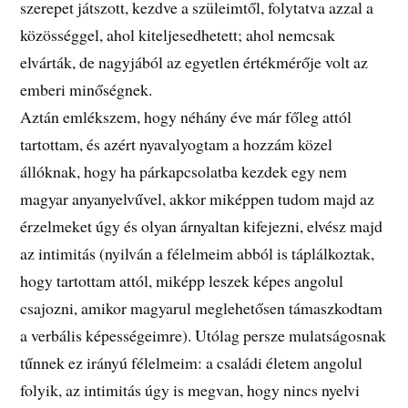
szerepet játszott, kezdve a szüleimtől, folytatva azzal a
közösséggel, ahol kiteljesedhetett; ahol nemcsak
elvárták, de nagyjából az egyetlen értékmérője volt az
emberi minőségnek.
Aztán emlékszem, hogy néhány éve már főleg attól
tartottam, és azért nyavalyogtam a hozzám közel
állóknak, hogy ha párkapcsolatba kezdek egy nem
magyar anyanyelvűvel, akkor miképpen tudom majd az
érzelmeket úgy és olyan árnyaltan kifejezni, elvész majd
az intimitás (nyilván a félelmeim abból is táplálkoztak,
hogy tartottam attól, miképp leszek képes angolul
csajozni, amikor magyarul meglehetősen támaszkodtam
a verbális képességeimre). Utólag persze mulatságosnak
tűnnek ez irányú félelmeim: a családi életem angolul
folyik, az intimitás úgy is megvan, hogy nincs nyelvi