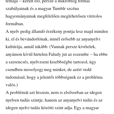
témája – került elő, persze a mikroblog formai
szabályainak és a magyar Tumblr szcéna
hagyományainak megfelelően meglehetősen vitriolos
formában.
A nyelv pedig állandó érzékeny pontja lesz majd minden
ki, el és bevándorlónak, minél erősebb az anyanyelvi
kultúrája, annál inkább. (Vannak persze kivételek,
anyámon kívül hirtelen Faludy jut az eszembe – ha ebbe
a szerencsés, nyelvzseni kisebbségbe tartozol, úgy
csendben mosolyogj meg minket, de azért vedd
tudomásul, hogy a jelentős többségnek ez a probléma
valós.)
A problémát azt hiszem, nem is elsősorban az idegen
nyelven tudás szintje, hanem az anyanyelvi tudás és az
idegen nyelvi tudás közötti szint adja. Egy a magyar