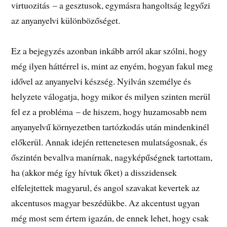
virtuozitás – a gesztusok, egymásra hangoltság legyőzi
az anyanyelvi különbözőséget.
Ez a bejegyzés azonban inkább arról akar szólni, hogy
még ilyen háttérrel is, mint az enyém, hogyan fakul meg
idővel az anyanyelvi készség. Nyilván személye és
helyzete válogatja, hogy mikor és milyen szinten merül
fel ez a probléma – de hiszem, hogy huzamosabb nem
anyanyelvű környezetben tartózkodás után mindenkinél
előkerül. Annak idején rettenetesen mulatságosnak, és
őszintén bevallva manírnak, nagyképűségnek tartottam,
ha (akkor még így hívtuk őket) a disszidensek
elfelejtettek magyarul, és angol szavakat kevertek az
akcentusos magyar beszédükbe. Az akcentust ugyan
még most sem értem igazán, de ennek lehet, hogy csak