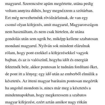
magyarul. Szerencsére apám megértette, utána pedig
voltam annyira dühös, hogy megnézzem a szótárban.
Ezt még nevezhetnénk rövidzárlatnak, de van egy
csomó olyan kifejezés, amit magyarul, Magyarországon
nem használtam, és nem csak hirtelen, de utána
gondolás után sem ugrik be, miképp kellene szabatosan
mondani magyarul. Nyilván sok mindent elárulnak
rólam, hogy pont ezekkel a kifejezésekkel vagyok
bajban, és az is valószínű, hogyha időt és energiát
fektetnék bele, akkor pontosan le tudnám fordítani őket,
de pont itt a lényeg: egy idő után az emberből elmúlik a
késztetés. Az itteni magyar barátaim pontosan megértik
ha angolul mondom is, nincs már meg a késztetés a
mindennapokban, hogy megkeressem a szabatos
magyar kifejezést, ezért aztán amikor nagy ritkán