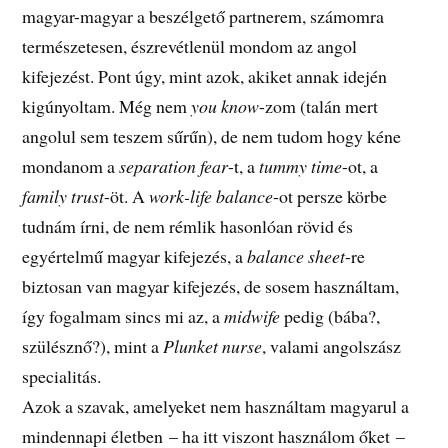
magyar-magyar a beszélgető partnerem, számomra
természetesen, észrevétlenül mondom az angol
kifejezést. Pont úgy, mint azok, akiket annak idején
kigúnyoltam. Még nem
you know
-zom (talán mert
angolul sem teszem sűrűn), de nem tudom hogy kéne
mondanom a
separation fear
-t, a
tummy time
-ot, a
family trust
-öt. A
work-life balance
-ot persze körbe
tudnám írni, de nem rémlik hasonlóan rövid és
egyértelmű magyar kifejezés, a
balance sheet
-re
biztosan van magyar kifejezés, de sosem használtam,
így fogalmam sincs mi az, a
midwife
pedig (bába?,
szülésznő?), mint a
Plunket nurse
, valami angolszász
specialitás.
Azok a szavak, amelyeket nem használtam magyarul a
mindennapi életben – ha itt viszont használom őket –