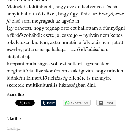
Meinek is feltűnhetett, hogy ezek a kedvencek, és hát
annyit hallotta ő is őket, hogy úgy tűnik, az
Este jó, este
jó
első sora megragadt az agyában.
Így eshetett, hogy tegnap este ezt hallottam a dünnyögni
a fürdőszobából: eszte jo, eszte jo – nyilván nem képes
tökéletesen kiejteni, aztán miután a folytatás nem jutott
eszébe, jött a csicsija babája – az ő előadásában:
cicijababaja.
Roppant mulatságos volt ezt hallani, ugyanakkor
megindító is. Ilyenkor érzem csak igazán, hogy minden
időnként felmerülő nehézség ellenére is mennyire
szeretek multikulturális házasságban élni.
Share this:
WhatsApp
Email
Like this:
Loading...