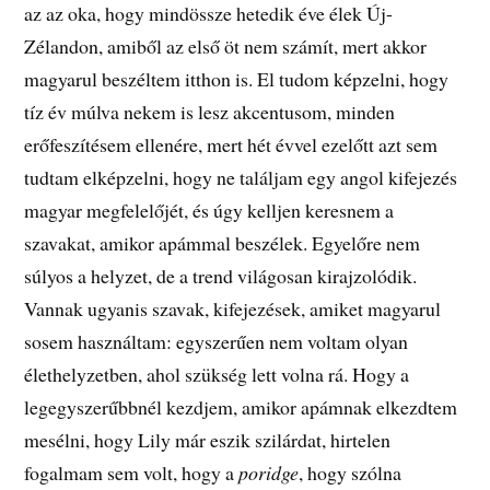
az az oka, hogy mindössze hetedik éve élek Új-
Zélandon, amiből az első öt nem számít, mert akkor
magyarul beszéltem itthon is. El tudom képzelni, hogy
tíz év múlva nekem is lesz akcentusom, minden
erőfeszítésem ellenére, mert hét évvel ezelőtt azt sem
tudtam elképzelni, hogy ne találjam egy angol kifejezés
magyar megfelelőjét, és úgy kelljen keresnem a
szavakat, amikor apámmal beszélek. Egyelőre nem
súlyos a helyzet, de a trend világosan kirajzolódik.
Vannak ugyanis szavak, kifejezések, amiket magyarul
sosem használtam: egyszerűen nem voltam olyan
élethelyzetben, ahol szükség lett volna rá. Hogy a
legegyszerűbbnél kezdjem, amikor apámnak elkezdtem
mesélni, hogy Lily már eszik szilárdat, hirtelen
fogalmam sem volt, hogy a
poridge
, hogy szólna