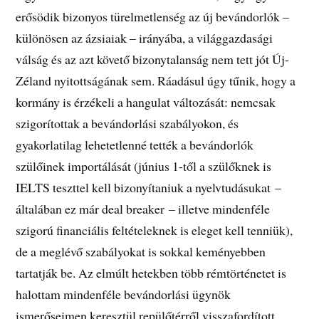
erősödik bizonyos türelmetlenség az új bevándorlók –
különösen az ázsiaiak – irányába, a világgazdasági
válság és az azt követő bizonytalanság nem tett jót Új-
Zéland nyitottságának sem. Ráadásul úgy tűnik, hogy a
kormány is érzékeli a hangulat változását: nemcsak
szigorítottak a bevándorlási szabályokon, és
gyakorlatilag lehetetlenné tették a bevándorlók
szülőinek importálását (június 1-től a szülőknek is
IELTS teszttel kell bizonyítaniuk a nyelvtudásukat –
általában ez már deal breaker – illetve mindenféle
szigorú financiális feltételeknek is eleget kell tenniük),
de a meglévő szabályokat is sokkal keményebben
tartatják be. Az elmúlt hetekben több rémtörténetet is
halottam mindenféle bevándorlási ügynök
ismerőseimen keresztül repülőtérről visszafordított