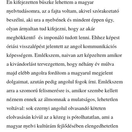
Én kifejezetten büszke lehettem a magyar
nyelvtudásomra, az a fajta voltam, akivel szórakoztató
beszélni, aki ura a nyelvének és mindent éppen úgy,
olyan árnyaltan tud kifejezni, hogy az akár
meghökkentő és imponáló tudott lenni. Ehhez képest
óriási visszalépést jelentett az angol kommunikációs
képességem. Emlékszem, naivan azt képzeltem amikor
a kivándorlást tervezgettem, hogy néhány év múlva
majd elébb angolra fordítom a magyarul megjelent
dolgaimat, azután pedig angolul fogok írni. Emlékszem
arra a szomorú felismerésre is, amikor szembe kellett
néznem ennek az álmomnak a mulatságos, lehetetlen
voltával: sok ezernyi angolul olvasandó köteten
elolvasásán kívül az a közeg is pótolhatatlan, ami a
magyar nyelvi kultúrám fejlődésében elengedhetetlen