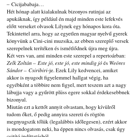
– Cicijababaja…
Hét hónap alatt kialakulnak bizonyos rutinjai az
apukáknak, így például én majd minden este lefekvés
előtt verseket olvasok Lilynek egy hónapos kora óta.
Tekintettel arra, hogy az egyetlen magyar nyelvű gyerek
könyvünk a Cini-cini muzsika, az ebben szereplő versek
szerepelnek terítéken és ismétlődnek újra meg újra.
Két vers van, ami minden este szerepel a repertoárban:
Zelk Zoltán – Este jó, este jó, este mindig jó
és
Weöres
Sándor – Csiribiri
-je. Ezek Lily kedvencei, amiket
akkor is nyugodt figyelemmel hallgat végig, ha
egyébként a többire nem figyel, mert teszem azt a nagy
lábujja vagy a gyűrött plüss egere sokkal érdekesebbnek
bizonyul.
Miután ezt a kettőt annyit olvastam, hogy kívülről
tudom őket, ő pedig annyira szereti és rögtön
megnyugszik tőlük (legalábbis időlegesen), ezért akkor
is mondogatom neki, ha éppen nincs olvasás, csak úgy
csitító indíttatásból.