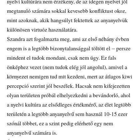
nyelvi kultúrára nem érzékeny, de az idegen nyelvet jól
megtanuló számára sokkal kevesebb konfliktust okoz,
mint azoknak, akik hangsúlyt fektettek az anyanyelvük
különösen virtuóz használatára.
Szandra azt fogalmazta meg, ami az első néhány évben
engem is a legtöbb bizonytalansággal töltött el – persze
mindent el tudok mondani, csak nem úgy. Ez fals
önképhez vezet (nem tudok elég jól angolul), amivel a
környezet nemigen tud mit kezdeni, mert az átlagos kiwi
percepció szerint jól beszélek. Hacsak nem kifejezetten
olyan területen próbál elhelyezkedni a bevándorló, ahol
a nyelvi kultúra az elsődleges értékmérő, az élet legtöbb
területén a legtöbb anyanyelvű sem használ 10-15 ezer
szónál többet, ez a szint pedig elérhető egy nem
anyanyelvű számára is.