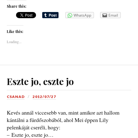
Share this:
WhatsApp
Email
Like this:
Loading...
Eszte jo, eszte jo
CSANAD
2012/07/27
Kevés annál viccesebb van, mint amikor azt hallom
kántálni a fürdőszobából, ahol Mei éppen Lily
pelenkáját cseréli, hogy:
– Eszte jo, eszte jo…