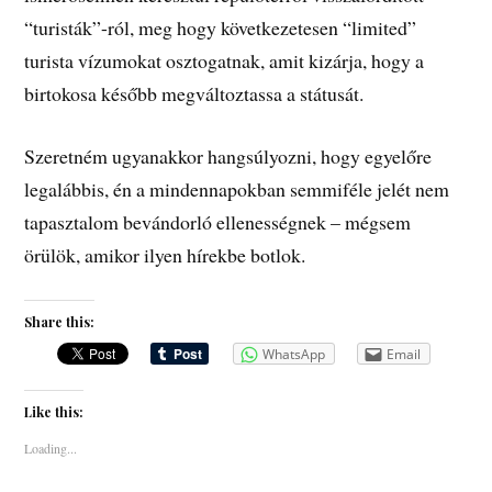
“turisták”-ról, meg hogy következetesen “limited”
turista vízumokat osztogatnak, amit kizárja, hogy a
birtokosa később megváltoztassa a státusát.
Szeretném ugyanakkor hangsúlyozni, hogy egyelőre
legalábbis, én a mindennapokban semmiféle jelét nem
tapasztalom bevándorló ellenességnek – mégsem
örülök, amikor ilyen hírekbe botlok.
Share this:
WhatsApp
Email
Like this:
Loading...