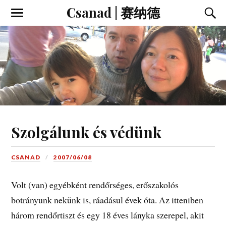
Csanad | 赛纳德
Szolgálunk és védünk
CSANAD
2007/06/08
Volt (van) egyébként rendőrséges, erőszakolós
botrányunk nekünk is, ráadásul évek óta. Az itteniben
három rendőrtiszt és egy 18 éves lányka szerepel, akit