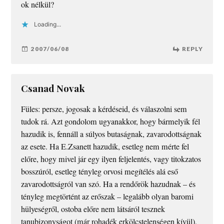
ok nélkül?
Loading...
2007/06/08
REPLY
Csanad Novak
Füles: persze, jogosak a kérdéseid, és válaszolni sem
tudok rá. Azt gondolom ugyanakkor, hogy bármelyik fél
hazudik is, fennáll a súlyos butaságnak, zavarodottságnak
az esete. Ha E.Zsanett hazudik, esetleg nem mérte fel
előre, hogy mivel jár egy ilyen feljelentés, vagy titokzatos
bosszúról, esetleg tényleg orvosi megítélés alá eső
zavarodottságról van szó. Ha a rendőrök hazudnak – és
tényleg megtörtént az erőszak – legalább olyan baromi
hülyeségről, ostoba előre nem látsáról tesznek
tanubizonyságot (már rohadék erkölcstelenségen kívül),