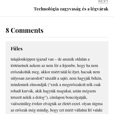
NEXT
Technológia zagyvaság és a légvárak
8 Comments
Füles
tulajdonképpen igazad van – de amásik oldalán a
történetnek nekem az nem fér a fejembe, hogy ha nem
erőszakolták meg, akkor miért talál ki ilyet, hacsak nem
súlyosan zavarodott? rászállt a sajtó, nem hagyják békén,
mindennek elmondják (“ezek a megerőszakolt nők csak
rohadt kurvák, akik hagyták magukat, aztán mégsem
tetszett nekik a dolog”), címlapon boncolgatják,
valószínűleg évekre elvágták az életét ezzel. olyan stigma
az erőszak még mindig, hogy ezt miért vállalná fel valaki