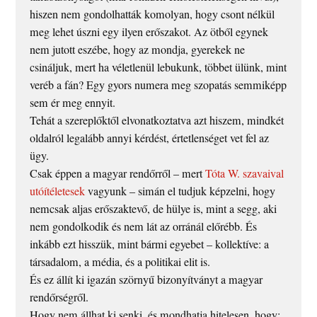
hiszen nem gondolhatták komolyan, hogy csont nélkül
meg lehet úszni egy ilyen erőszakot. Az ötből egynek
nem jutott eszébe, hogy az mondja, gyerekek ne
csináljuk, mert ha véletlenül lebukunk, többet ülünk, mint
veréb a fán? Egy gyors numera meg szopatás semmiképp
sem ér meg ennyit.
Tehát a szereplőktől elvonatkoztatva azt hiszem, mindkét
oldalról legalább annyi kérdést, értetlenséget vet fel az
ügy.
Csak éppen a magyar rendőrről – mert
Tóta W. szavaival
utóítéletesek
vagyunk – simán el tudjuk képzelni, hogy
nemcsak aljas erőszaktevő, de hülye is, mint a segg, aki
nem gondolkodik és nem lát az orránál előrébb. És
inkább ezt hisszük, mint bármi egyebet – kollektíve: a
társadalom, a média, és a politikai elit is.
És ez állít ki igazán szörnyű bizonyítványt a magyar
rendőrségről.
Hogy nem állhat ki senki, és mondhatja hitelesen, hogy: