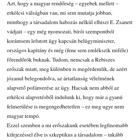
Azt, hogy a magyar rendőrség – egyebek mellett –
erkölcsi válságban van, mi sem mutatja jobban,
minthogy a társadalom habozás nélkül elhiszi E. Zsanett
vádjait – egy még nyomozati, bírói szempontból
korántsem lefutott ügy kapcsán belügyminiszter,
országos kapitány és még (fene sem emlékszik miféle)
főrendőrök buknak. Tudom, nemcsak a Rebiszes
erőszak miatt, meg különben is megérdemlik, de azért
józanul belegondolva, az ártatlanság vélelmének
alapvető pofánverése az ügy. Hacsak nem abból az
erkölcsi alapvetésből indulunk ki, hogy már a gyanú
felmerülése is megengedhetetlen – ez meg ugye nem
magyar tempó.
Ezzel szemben a mi erőszakunk esetében legfinomabb
kifejezéssel élve is szkeptikus a társadalom – inkább