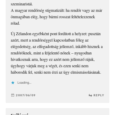
szeminaristái.
A magyar rendőrség stigmatizált: ha rendőr vagy az már
önmagában elég, hogy bármi rosszat feltételezzenek
rólad.
Új Zélandon egyébként pont fordított a helyzet: pusztán
azért, mert a rendőrséggel kapcsolatban főleg az
elégedettség, az elfogadottság jellemző, inkább hisznek a
rendőröknek, mint a feljelentő nőnek – nyugodtan
hivatkoznak arra, hogy ez azért nem jellemző rájuk,
úgyhogy várjuk meg a végét, és ezen senki nem
háborodik fel, senki nem érzi az ügy elmismásolásának.
Loading...
2007/06/09
REPLY