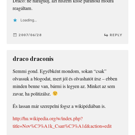
Draco: ne haragudj, azt hiszem kissé paranoid módra
reagáltam.
Loading...
2007/06/28
REPLY
draco draconis
Semmi gond. Egyébként mondom, sokan “csak”
olvassuk a blogodat, mert jól és olvashatót írsz – ebben
minden benne van, bármi is legyen az. Minket az sem
zavar, ha politizálsz.
És lassan már szerepelni fogsz a wikipédiában is.
http://hu.wikipedia.org/w/index.php?
title=Nov%C3%A1k_Csan%C3%A1d&action=edit