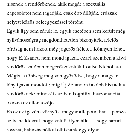
hisznek a rendőröknek, akik magát a szexuális
kapcsolatot nem tagadják, csak épp állítják, erőszak
helyett közös beleegyezéssel történt.
Egyik ügy sem zárult le, egyik esetében sem került még
nyilvánosságrag megdönthetetlen bizonyíték, felelős
bíróság nem hozott még jogerős ítéletet. Könnyen lehet,
hogy E. Zsanett nem mond igazat, ezzel szemben a kiwi
rendőrök valóban megerőszakolták Louise Nicholas-t.
Mégis, a többség meg van győződve, hogy a magyar
lány igazat mondott; míg Új Zélandon inkább hisznek a
rendőröknek: mindkét esetben kognitív disszonanciát
okozna az ellenkezője.
És ez az igazán szörnyű a magyar állapotokban – persze
az is, ha kiderül, hogy volt öt ilyen állat –, hogy bármi
rosszat, habozás nélkül elhiszünk egy olyan