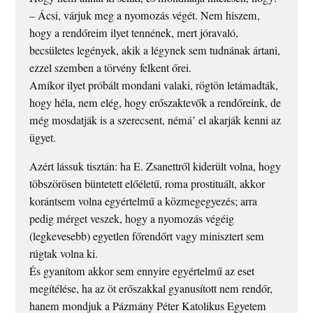
– Ácsi, várjuk meg a nyomozás végét. Nem hiszem,
hogy a rendőreim ilyet tennének, mert jóravaló,
becsületes legények, akik a légynek sem tudnának ártani,
ezzel szemben a törvény felkent őrei.
Amikor ilyet próbált mondani valaki, rögtön letámadták,
hogy héla, nem elég, hogy erőszaktevők a rendőreink, de
még mosdatják is a szerecsent, némá’ el akarják kenni az
ügyet.
Azért lássuk tisztán: ha E. Zsanettről kiderült volna, hogy
töbszörösen büntetett előéletű, roma prostituált, akkor
korántsem volna egyértelmű a közmegegyezés; arra
pedig mérget veszek, hogy a nyomozás végéig
(legkevesebb) egyetlen főrendőrt vagy minisztert sem
rúgtak volna ki.
És gyanítom akkor sem ennyire egyértelmű az eset
megítélése, ha az öt erőszakkal gyanusított nem rendőr,
hanem mondjuk a Pázmány Péter Katolikus Egyetem