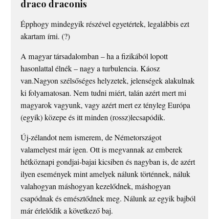
draco draconis
Épphogy mindegyik részével egyetértek, legalábbis ezt
akartam írni. (?)
A magyar társadalomban – ha a fizikából lopott
hasonlattal élnék – nagy a turbulencia. Káosz
van.Nagyon szélsőséges helyzetek, jelenségek alakulnak
ki folyamatosan. Nem tudni miért, talán azért mert mi
magyarok vagyunk, vagy azért mert ez tényleg Európa
(egyik) közepe és itt minden (rossz)lecsapódik.
Új-zélandot nem ismerem, de Németországot
valamelyest már igen. Ott is megvannak az emberek
hétköznapi gondjai-bajai kicsiben és nagyban is, de azért
ilyen események mint amelyek nálunk történnek, náluk
valahogyan máshogyan kezelődnek, máshogyan
csapódnak és emésztődnek meg. Nálunk az egyik bajból
már érlelődik a következő baj.