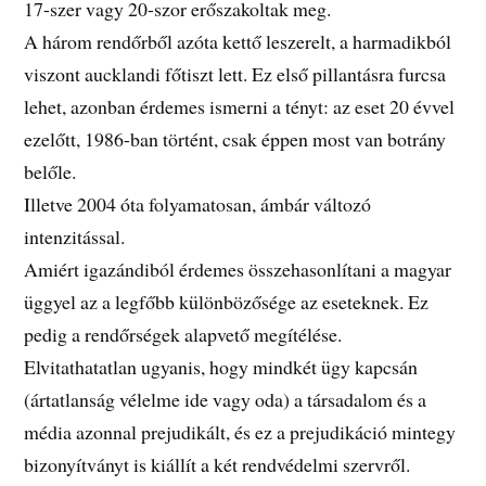
17-szer vagy 20-szor erőszakoltak meg.
A három rendőrből azóta kettő leszerelt, a harmadikból
viszont aucklandi főtiszt lett. Ez első pillantásra furcsa
lehet, azonban érdemes ismerni a tényt: az eset 20 évvel
ezelőtt, 1986-ban történt, csak éppen most van botrány
belőle.
Illetve 2004 óta folyamatosan, ámbár változó
intenzitással.
Amiért igazándiból érdemes összehasonlítani a magyar
üggyel az a legfőbb különbözősége az eseteknek. Ez
pedig a rendőrségek alapvető megítélése.
Elvitathatatlan ugyanis, hogy mindkét ügy kapcsán
(ártatlanság vélelme ide vagy oda) a társadalom és a
média azonnal prejudikált, és ez a prejudikáció mintegy
bizonyítványt is kiállít a két rendvédelmi szervről.