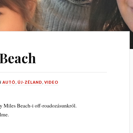
 Beach
N
AUTÓ
,
ÚJ-ZÉLAND
,
VIDEO
ty Miles Beach-i off-roadozásunkról.
elme.