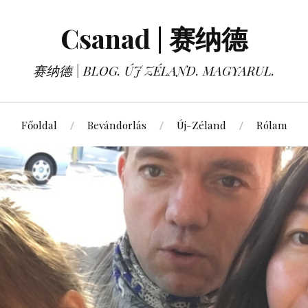
Csanad | 赛纳德
赛纳德 | BLOG. ÚJ ZÉLAND. MAGYARUL.
Főoldal
Bevándorlás
Új-Zéland
Rólam