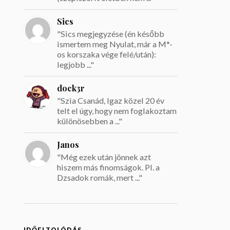
Sics
"Sics megjegyzése (én később
ismertem meg Nyulat, már a M*-
os korszaka vége felé/után):
legjobb ..."
dock3r
"Szia Csanád, Igaz közel 20 év
telt el úgy, hogy nem foglakoztam
különösebben a ..."
Janos
"Még ezek után jönnek azt
hiszem más finomságok. Pl. a
Dzsadok romák, mert ..."