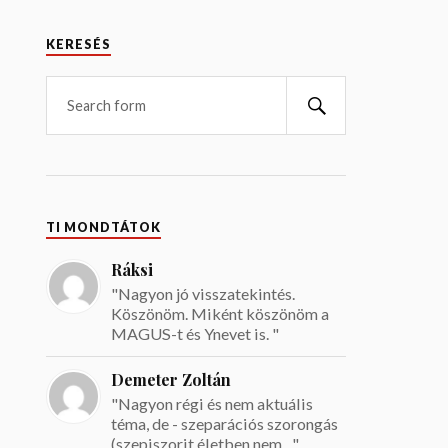
KERESÉS
TI MONDTÁTOK
Ráksi
"Nagyon jó visszatekintés.
Köszönöm. Miként köszönöm a
MAGUS-t és Ynevet is. "
Demeter Zoltán
"Nagyon régi és nem aktuális
téma, de - szeparációs szorongás
(szepiszorit életben nem ..."