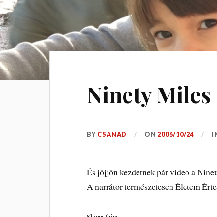
Ninety Miles
BY
CSANAD
ON
2006/10/24
I
És jöjjön kezdetnek pár video a Nine
A narrátor természetesen Életem Ért
Share this: