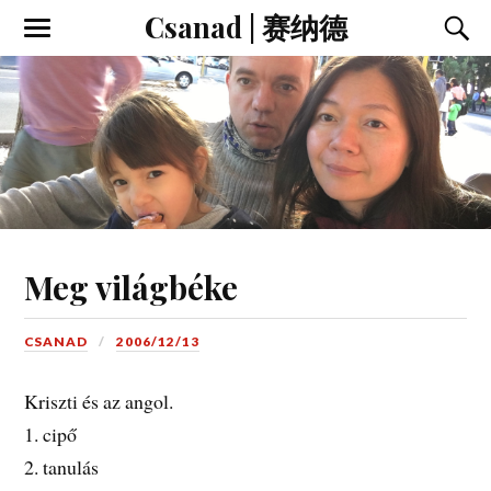
Csanad | 赛纳德
Meg világbéke
CSANAD
2006/12/13
Kriszti és az angol.
1. cipő
2. tanulás