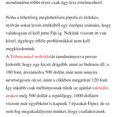
mondandóm többi része csak úgy lesz értelmezhető.
Noha a lehetőség meglehetősen jópofa és érdekes,
nyilván sokat levon értékéből egy európai számára, hogy
valahogyan el kell jutni Fiji-ig. Nekünk viszont itt van
közel, úgyhogy efféle problémákkal nem kell
megküzdenünk.
A
Tribewanted weboldal
át tanulmányozva persze
kiderült, hogy egy kicsit drágább, mint az Indexen áll; a
180 font, átszámolva 500 dollár, már nem annyira
nevetségesen olcsó, mint a cikkben megjelent 120 font.
Így inkább csak méltányosnak tűnik az ajánlat (
aktuális
árakon
még 500 dollár a repülőjegy, 1000 dolláért
viszont már egyébként is kapunk 7 éjszakát Fijin), de ez
sem fog megakadályozni minket, hogy csatlakozzunk: