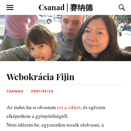
Csanad | 赛纳德
Webokrácia Fijin
CSANAD
2007/01/18
Az index.hu-n olvastam
ezt a cikket
, és egészen
elképedtem a gyönyörűségtől.
Nem idézem be, egyszerűen tessék elolvasni, a