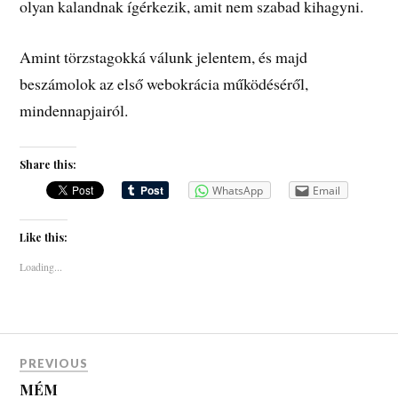
olyan kalandnak ígérkezik, amit nem szabad kihagyni.
Amint törzstagokká válunk jelentem, és majd
beszámolok az első webokrácia működéséről,
mindennapjairól.
Share this:
WhatsApp
Email
Like this:
Loading...
PREVIOUS
MÉM