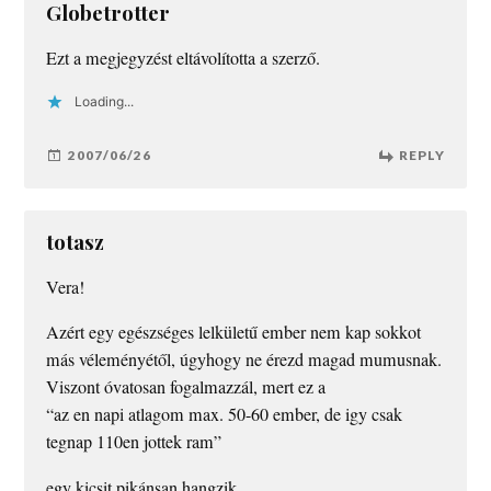
Globetrotter
Ezt a megjegyzést eltávolította a szerző.
Loading...
2007/06/26
REPLY
totasz
Vera!
Azért egy egészséges lelkületű ember nem kap sokkot
más véleményétől, úgyhogy ne érezd magad mumusnak.
Viszont óvatosan fogalmazzál, mert ez a
“az en napi atlagom max. 50-60 ember, de igy csak
tegnap 110en jottek ram”
egy kicsit pikánsan hangzik.