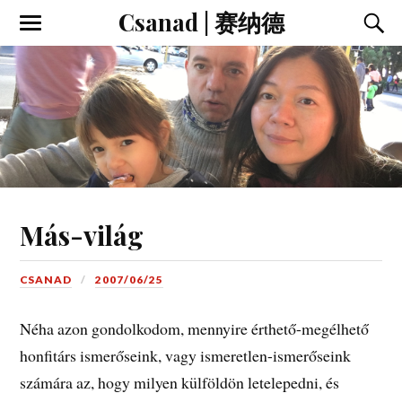
Csanad | 赛纳德
Más-világ
CSANAD
2007/06/25
Néha azon gondolkodom, mennyire érthető-megélhető
honfitárs ismerőseink, vagy ismeretlen-ismerőseink
számára az, hogy milyen külföldön letelepedni, és