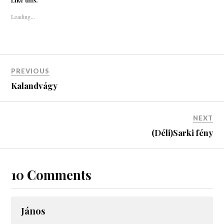
Like this:
Loading...
PREVIOUS
Kalandvágy
NEXT
(Déli)Sarki fény
10 Comments
János