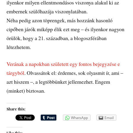
ilyenkor milyen ellentmondásos viszonya alakul ki az
embernek szülőhazája viszonylatában.
Néha pedig azon töprengek, más hozzánk hasonló
cipőben járók miképp élik ezt meg – és ilyenkor nagyon
örülök, hogy a 21. században, a blogoszférában
létezhetem.
Verának a napokban született egy fontos bejegyzése e
tárgyból
. Olvassátok el: érdemes, sok olyasmit ír, ami –
azt hiszem –, a legtöbbünket jellemezhet. Engem
(minket) biztosan.
Share this:
WhatsApp
Email