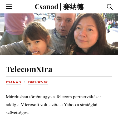
Csanad | 赛纳德
TelecomXtra
CSANAD
2007/07/02
Márciusban történt ugye a Telecom partnerváltása:
addig a Microsoft volt, azóta a Yahoo a stratégiai
szövetséges.