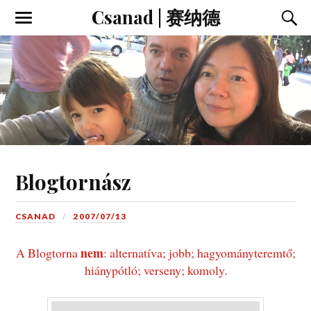
Csanad | 赛纳德
Blogtornász
CSANAD
2007/07/13
nem
A Blogtorna
: alternatíva; jobb; hagyományteremtő;
hiánypótló; verseny; komoly.