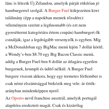
lánc is létezik Új Zélandon, amelyik párját ritkítóan jó
hamburgerrel szolgál. A
Burger Fuel
kifejezetten kiwi
találmány (épp a napokban mentek tőzsdére):
véleményem szerint a legfinomabb (és ezt nem
gyorséttermi kategóriára értem csupán) hamburgert ők
csinálják, igaz a legdrágább versenyzők is egyben. Míg
a McDonaldsban egy BigMac menü kijön 7 dollár körül;
a Wendy’s-ben $8.70 egy Big Bacon Classic menü,
addig a Burger Fuel-ben 8 dollár az átlagára egyetlen
burgernek, krumpli és üdítő nélkül. A Burger Fuel
burgere viszont akkora, hogy egy termetes férfiember is
csak némi elszántsággal birkózik meg vele: ár érték-
arányban mindenképpen nyerő.
Az
Oporto
nevű franchise ausztrál, amelyik portugál
alapítóra eredezteti magát. Csak és kizárólag