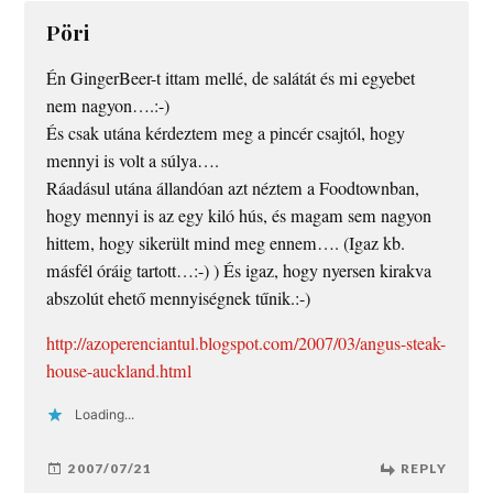
Pöri
Én GingerBeer-t ittam mellé, de salátát és mi egyebet
nem nagyon….:-)
És csak utána kérdeztem meg a pincér csajtól, hogy
mennyi is volt a súlya….
Ráadásul utána állandóan azt néztem a Foodtownban,
hogy mennyi is az egy kiló hús, és magam sem nagyon
hittem, hogy sikerült mind meg ennem…. (Igaz kb.
másfél óráig tartott…:-) ) És igaz, hogy nyersen kirakva
abszolút ehető mennyiségnek tűnik.:-)
http://azoperenciantul.blogspot.com/2007/03/angus-steak-
house-auckland.html
Loading...
2007/07/21
REPLY