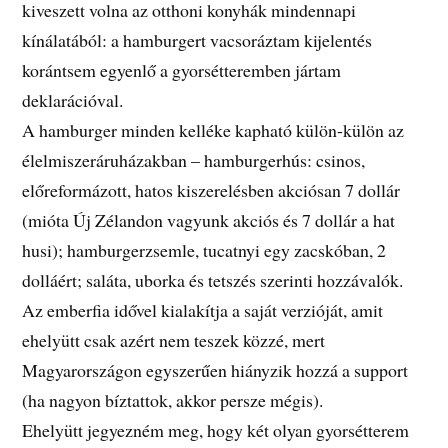
kiveszett volna az otthoni konyhák mindennapi
kínálatából: a hamburgert vacsoráztam kijelentés
korántsem egyenlő a gyorsétteremben jártam
deklarációval.
A hamburger minden kelléke kapható külön-külön az
élelmiszeráruházakban – hamburgerhús: csinos,
előreformázott, hatos kiszerelésben akciósan 7 dollár
(mióta Új Zélandon vagyunk akciós és 7 dollár a hat
husi); hamburgerzsemle, tucatnyi egy zacskóban, 2
dolláért; saláta, uborka és tetszés szerinti hozzávalók.
Az emberfia idővel kialakítja a saját verzióját, amit
ehelyütt csak azért nem teszek közzé, mert
Magyarországon egyszerűen hiányzik hozzá a support
(ha nagyon bíztattok, akkor persze mégis).
Ehelyütt jegyezném meg, hogy két olyan gyorsétterem