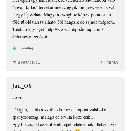
“kivándorlás” tervét amire az egyik megjegyzése az volt
,hogy Új Zéland Magyarországhoz képest pontosan a
föld túloldalán található. Jól hangzik de sajnos mégsem.
Talátam egy ilyet -http://www.antipodemap.com/-
érdemes megnézni.
Loading...
2007/08/21
REPLY
Jan_OS
torro:
hát igen, ha tükrözzük akkor az ellenpont valahol a
spanyolországi malaga és sevilla közé esik…
Egy biztos, ott az emberek fejjel lefelé élnek, illetve a víz