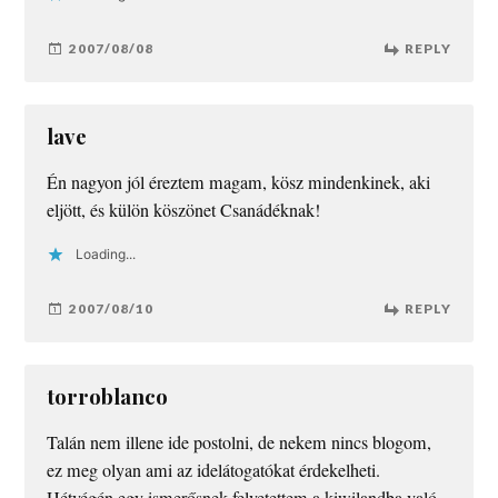
2007/08/08
REPLY
lave
Én nagyon jól éreztem magam, kösz mindenkinek, aki
eljött, és külön köszönet Csanádéknak!
Loading...
2007/08/10
REPLY
torroblanco
Talán nem illene ide postolni, de nekem nincs blogom,
ez meg olyan ami az idelátogatókat érdekelheti.
Hétvégén egy ismerősnek felvetettem a kiwilandba való