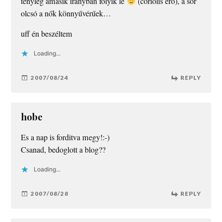
tényleg amásik irányban folyik le
(coriolis erő), a sör
olcsó a nők könnyűvérűek…
uff én beszéltem
Loading...
2007/08/24
REPLY
hobe
Es a nap is forditva megy!:-)
Csanad, bedoglott a blog??
Loading...
2007/08/28
REPLY