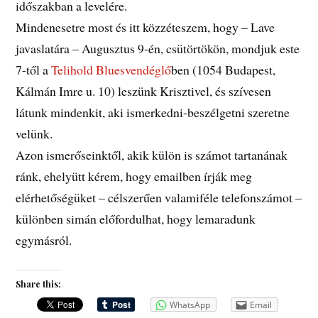
időszakban a levelére.
Mindenesetre most és itt közzéteszem, hogy – Lave
javaslatára – Augusztus 9-én, csütörtökön, mondjuk este
7-től a
Telihold Bluesvendéglő
ben (1054 Budapest,
Kálmán Imre u. 10) leszünk Krisztivel, és szívesen
látunk mindenkit, aki ismerkedni-beszélgetni szeretne
velünk.
Azon ismerőseinktől, akik külön is számot tartanának
ránk, ehelyütt kérem, hogy emailben írják meg
elérhetőségüket – célszerűen valamiféle telefonszámot –
különben simán előfordulhat, hogy lemaradunk
egymásról.
Share this:
WhatsApp
Email