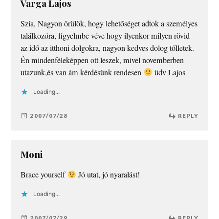
Varga Lajos
Szia, Nagyon örülök, hogy lehetőséget adtok a személyes
találkozóra, figyelmbe véve hogy ilyenkor milyen rövid
az idő az itthoni dolgokra, nagyon kedves dolog tőlletek.
Én mindenféleképpen ott leszek, mivel novemberben
utazunk,és van ám kérdésünk rendesen
üdv Lajos
Loading...
2007/07/28
REPLY
Moni
Brace yourself
Jó utat, jó nyaralást!
Loading...
2007/07/29
REPLY