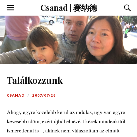
Csanad | 赛纳德
Találkozzunk
CSANAD
2007/07/28
Ahogy egyre közelebb kerül az indulás, úgy van egyre
kevesebb időm, ezért újból elnézést kérek mindenkitől –
ismeretlenül is –, akinek nem válaszoltam az elmúlt