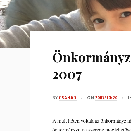
Önkormányza
2007
BY
CSANAD
ON
2007/10/20
I
A múlt héten voltak az önkormányzati
önkormányzatok szerepe meglehetősen 