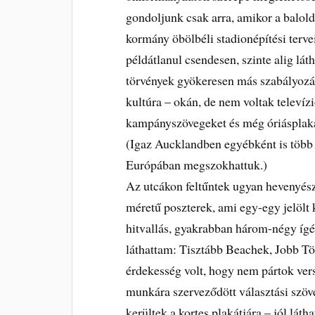
gondoljunk csak arra, amikor a balold
kormány öbölbéli stadionépítési terv
példátlanul csendesen, szinte alig lát
törvények gyökeresen más szabályozás
kultúra – okán, de nem voltak televízi
kampányszövegeket és még óriásplaká
(Igaz Aucklandben egyébként is több 
Európában megszokhattuk.)
Az utcákon feltűntek ugyan hevenyészv
méretű poszterek, ami egy-egy jelölt
hitvallás, gyakrabban három-négy ígé
láthattam: Tisztább Beachek, Jobb 
érdekesség volt, hogy nem pártok ver
munkára szerveződött választási szöv
kerültek a kortes plakátjára – jól lá