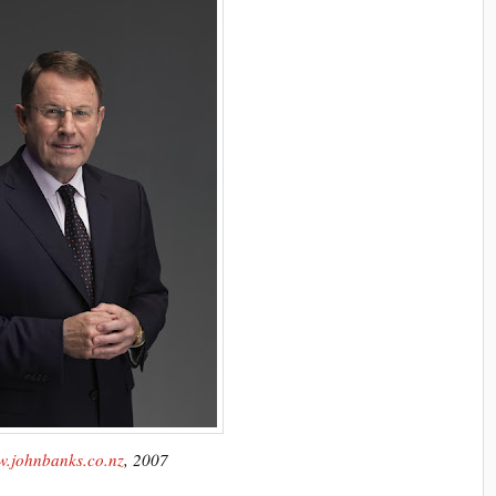
.johnbanks.co.nz
, 2007