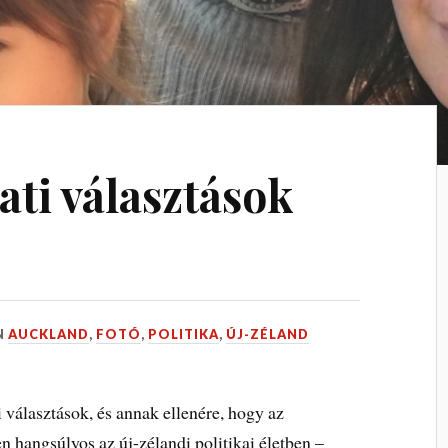
ti választások
N
AUCKLAND
,
FOTÓ
,
POLITIKA
,
ÚJ-ZÉLAND
 választások, és annak ellenére, hogy az
hangsúlyos az új-zélandi politikai életben –