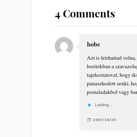
4 Comments
hobe
Azt is leirhattad volna
boritekban a szavazola
tajekoztatoval, hogy i
panaszkodott senki, ho
postaladakbol vagy bar
Loading...
2007/10/20