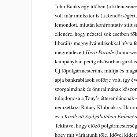
John Banks egy időben (a kilencvenes
volt már miniszter is (a Rendőrségért,
lemondott, miután konfrontatív stílus
ellenére, hogy nézetei sok esetben fő
liberális megnyilvánulásokkal hívta f
megrendezett
Hero Parade
(homoszexu
kampányban pedig elsősorban gazdasá
Új főpolgármesterünk múltja és magán
apja bankrablások sofőrje volt, így é
szorgalmának és önuralmának köszönh
tulajdonosa a Tony’s étteremláncnak 
nemzetközi Rotary Klubnak is. Háro
és a
Királynő Szolgálatában Érdemé
Tekintve, hogy előző polgármestersé
hogy mit várhatunk tőle. Idővel kider