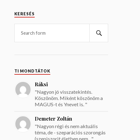
KERESÉS
TI MONDTÁTOK
Ráksi
"Nagyon jó visszatekintés.
Köszönöm. Miként köszönöm a
MAGUS-t és Ynevet is. "
Demeter Zoltán
"Nagyon régi és nem aktuális
téma, de - szeparációs szorongás
(szepiszorit életben nem ..."