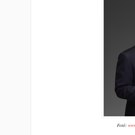
Fotó:
www