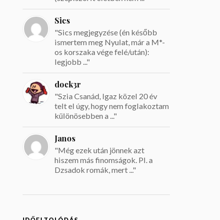
Sics
"Sics megjegyzése (én később
ismertem meg Nyulat, már a M*-
os korszaka vége felé/után):
legjobb ..."
dock3r
"Szia Csanád, Igaz közel 20 év
telt el úgy, hogy nem foglakoztam
különösebben a ..."
Janos
"Még ezek után jönnek azt
hiszem más finomságok. Pl. a
Dzsadok romák, mert ..."