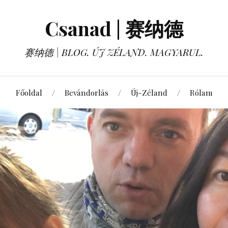
Csanad | 赛纳德
赛纳德 | BLOG. ÚJ ZÉLAND. MAGYARUL.
Főoldal
Bevándorlás
Új-Zéland
Rólam