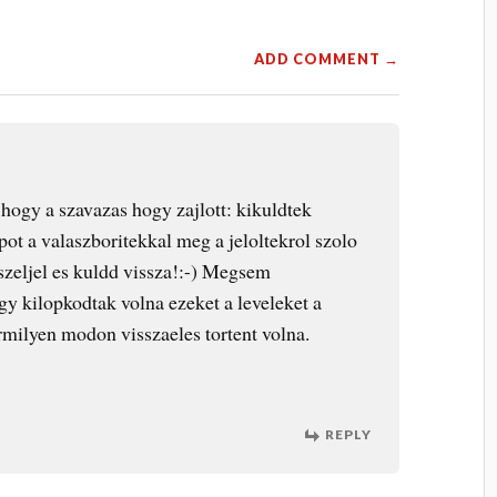
ADD COMMENT →
, hogy a szavazas hogy zajlott: kikuldtek
pot a valaszboritekkal meg a jeloltekrol szolo
kszeljel es kuldd vissza!:-) Megsem
gy kilopkodtak volna ezeket a leveleket a
milyen modon visszaeles tortent volna.
REPLY