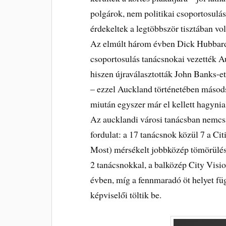
polgárok, nem politikai csoportosulá
érdekeltek a legtöbbször tisztában vol
Az elmúlt három évben Dick Hubbard 
csoportosulás tanácsnokai vezették A
hiszen újraválasztották John Banks-et
– ezzel Auckland történetében másodsz
miután egyszer már el kellett hagynia 
Az aucklandi városi tanácsban nemcsa
fordulat: a 17 tanácsnok közül 7 a C
Most) mérsékelt jobbközép tömörülés 
2 tanácsnokkal, a balközép City Visi
évben, míg a fennmaradó öt helyet függ
képviselői töltik be.