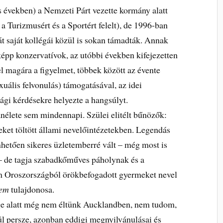
 években) a Nemzeti Párt vezette kormány alatt
 a Turizmusért és a Sportért felelt), de 1996-ban
át saját kollégái közül is sokan támadták. Annak
képp konzervatívok, az utóbbi években kifejezetten
el magára a figyelmet, többek között az évente
ális felvonulás) támogatásával, az idei
gi kérdésekre helyezte a hangsúlyt.
élete sem mindennapi. Szülei elitélt bűnözők:
veket töltött állami nevelőintézetekben. Legendás
etően sikeres üzletemberré vált – még most is
– de tagja szabadkőműves páholynak és a
m Oroszországból örökbefogadott gyermeket nevel
rem
tulajdonosa.
ge alatt még nem éltünk Aucklandben, nem tudom,
ül persze, azonban eddigi megnyilvánulásai és