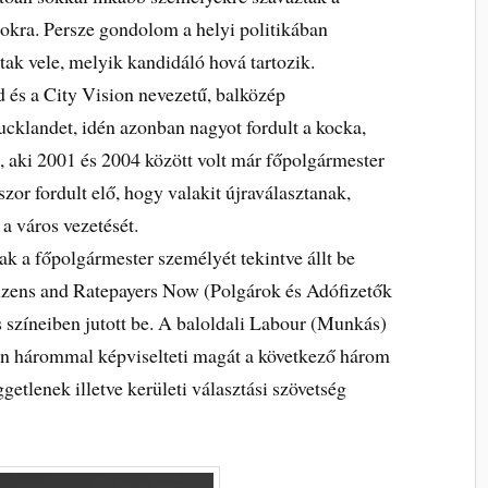
sokra. Persze gondolom a helyi politikában
tak vele, melyik kandidáló hová tartozik.
és a City Vision nevezetű, balközép
ucklandet, idén azonban nagyot fordult a kocka,
, aki 2001 és 2004 között volt már főpolgármester
or fordult elő, hogy valakit újraválasztanak,
a város vezetését.
k a főpolgármester személyét tekintve állt be
itizens and Ratepayers Now (Polgárok és Adófizetők
színeiben jutott be. A baloldali Labour (Munkás)
on hárommal képviselteti magát a következő három
etlenek illetve kerületi választási szövetség