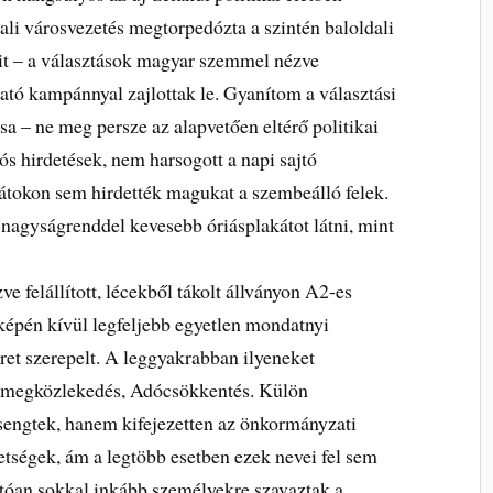
ali városvezetés megtorpedózta a szintén baloldali
eit – a választások magyar szemmel nézve
ható kampánnyal zajlottak le. Gyanítom a választási
a – ne meg persze az alapvetően eltérő politikai
ós hirdetések, nem harsogott a napi sajtó
tokon sem hirdették magukat a szembeálló felek.
nagyságrenddel kevesebb óriásplakátot látni, mint
e felállított, lécekből tákolt állványon A2-es
 képén kívül legfeljebb egyetlen mondatnyi
ret szerepelt. A leggyakrabban ilyeneket
Tömegközlekedés, Adócsökkentés. Külön
sengtek, hanem kifejezetten az önkormányzati
etségek, ám a legtöbb esetben ezek nevei fel sem
thatóan sokkal inkább személyekre szavaztak a