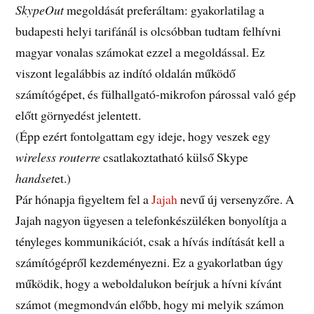
SkypeOut
megoldását preferáltam: gyakorlatilag a
budapesti helyi tarifánál is olcsóbban tudtam felhívni
magyar vonalas számokat ezzel a megoldással. Ez
viszont legalábbis az indító oldalán működő
számítógépet, és fülhallgató-mikrofon párossal való gép
előtt görnyedést jelentett.
(Épp ezért fontolgattam egy ideje, hogy veszek egy
wireless routerre
csatlakoztatható külső Skype
handset
et.)
Pár hónapja figyeltem fel a
Jajah
nevű új versenyzőre. A
Jajah nagyon ügyesen a telefonkészüléken bonyolítja a
tényleges kommunikációt, csak a hívás indítását kell a
számítógépről kezdeményezni. Ez a gyakorlatban úgy
működik, hogy a weboldalukon beírjuk a hívni kívánt
számot (megmondván előbb, hogy mi melyik számon