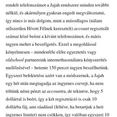
rendelt telefonszámot a Jajah rendszere minden további
nélkül, és akármilyen gyakran engedi megváltoztatni,
így nincs is más dolgom, mint a másodlagos (nálam
stílszerűen Hívott Félnek keresztelt)
account
regisztrált
számai közé beírni a kívánt telefonszámot, és máris
ingyen mehet a beszélgetés. Ezzel a megoldással
kényelmesen – mindenféle előre egyeztetés vagy
oldschool
partnereink internethasználatra kényszerítés
mellőzésével – hetente 150 percet ingyen beszélhetünk.
Egyszeri befektetése azért van a módszernek, a Jajah
egy hét után megtagadja az ingyenes csevejt, ha nem
töltünk némi pénzt az
account
ra, de tekintve, hogy 5
dollárral is beéri, így a két regisztráció is csak 10
dollárba fáj, ami ráadásul (feltéve, ha betartjuk a heti
ingyenes limitet) nem csökken, így valóban egyszeri 10