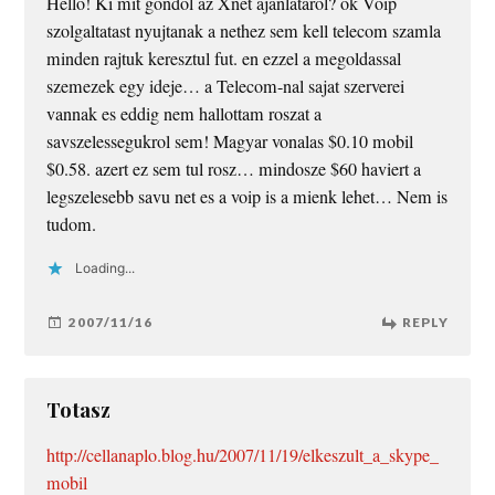
Hello! Ki mit gondol az Xnet ajanlatarol? ok Voip
szolgaltatast nyujtanak a nethez sem kell telecom szamla
minden rajtuk keresztul fut. en ezzel a megoldassal
szemezek egy ideje… a Telecom-nal sajat szerverei
vannak es eddig nem hallottam roszat a
savszelessegukrol sem! Magyar vonalas $0.10 mobil
$0.58. azert ez sem tul rosz… mindosze $60 haviert a
legszelesebb savu net es a voip is a mienk lehet… Nem is
tudom.
Loading...
2007/11/16
REPLY
Totasz
http://cellanaplo.blog.hu/2007/11/19/elkeszult_a_skype_
mobil