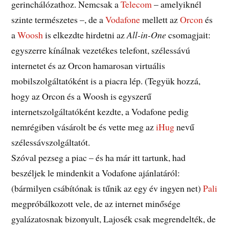
gerinchálózathoz. Nemcsak a
Telecom
– amelyiknél
szinte természetes –, de a
Vodafone
mellett az
Orcon
és
a
Woosh
is elkezdte hirdetni az
All-in-One
csomagjait:
egyszerre kínálnak vezetékes telefont, szélessávú
internetet és az Orcon hamarosan virtuális
mobilszolgáltatóként is a piacra lép. (Tegyük hozzá,
hogy az Orcon és a Woosh is egyszerű
internetszolgáltatóként kezdte, a Vodafone pedig
nemrégiben vásárolt be és vette meg az
iHug
nevű
szélessávszolgáltatót.
Szóval pezseg a piac – és ha már itt tartunk, had
beszéljek le mindenkit a Vodafone ajánlatáról:
(bármilyen csábítónak is tűnik az egy év ingyen net)
Pali
megpróbálkozott vele, de az internet minősége
gyalázatosnak bizonyult, Lajosék csak megrendelték, de