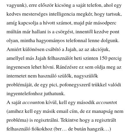
vagyunk), erre először kicsöng a saját telefon, ahol egy
kedves mesterséges intelligencia megkér, hogy tartsuk,
amíg kapcsolja a hívott számot, majd pár másodperc
múltán már hallani is a csörgést, innentől kezdve pont
olyan, mintha hagyományos telefonnal lenne dolgunk.
Amiért különösen csábító a Jajah, az az akciójuk,
amellyel más Jajah felhasználót heti szinten 150 percig
ingyenesen lehet hívni. Ránézésre ez sem oldja meg az
internetet nem használó szülők, nagyszülők
problémáját, de egy pici, pofonegyszerű trükkel valódi
ingyentelefonhoz juthatunk.
A saját
account
on kívül, kell egy második
account
ot
(amihez kell egy másik email cím, de ez manapság nem
probléma) is regisztrálni. Tekintve hogy a regisztrált
felhasználó fiókokhoz (brr… de bután hangzik…)