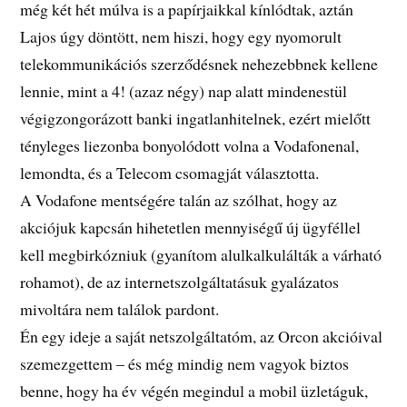
még két hét múlva is a papírjaikkal kínlódtak, aztán
Lajos úgy döntött, nem hiszi, hogy egy nyomorult
telekommunikációs szerződésnek nehezebbnek kellene
lennie, mint a 4! (azaz négy) nap alatt mindenestül
végigzongorázott banki ingatlanhitelnek, ezért mielőtt
tényleges liezonba bonyolódott volna a Vodafonenal,
lemondta, és a Telecom csomagját választotta.
A Vodafone mentségére talán az szólhat, hogy az
akciójuk kapcsán hihetetlen mennyiségű új ügyféllel
kell megbirkózniuk (gyanítom alulkalkulálták a várható
rohamot), de az internetszolgáltatásuk gyalázatos
mivoltára nem találok pardont.
Én egy ideje a saját netszolgáltatóm, az Orcon akcióival
szemezgettem – és még mindig nem vagyok biztos
benne, hogy ha év végén megindul a mobil üzletáguk,