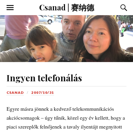
Csanad | 赛纳德
Ingyen telefonálás
CSANAD
2007/10/31
Egyre másra jönnek a kedvező telekommunikációs
akciócsomagok – úgy tűnik, közel egy év kellett, hogy a
piaci szereplők felnőjenek a tavaly ilyentájt megnyitott