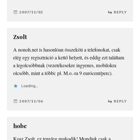
2007/11/02
REPLY
Zsolt
A nonoh.net is hasonlóan összeköti a telefonokat, csak
elég egy regisztráció a kettő helyett, és eddig ezt találtam
a legolcsóbbnak (vezetékesekre ingyenes, mobilokra
olcsóbb, mint a többi: pl. M.o.-ra 9 eurócent/perc).
Loading...
2007/11/06
REPLY
hobe
Kosz Zsolt, ez tenyleg mukodik! Mondjuk csak a