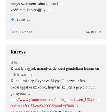
ennyit szerettem vóna elmondani.
kéééérem kapcsojjja kiiiii…
Loading...
2007/11/20
REPLY
Karesz
Hali,
Kicsit le vagyok maradva, de azert gondoltam leirom en
mit hasznalok.
Kiindulasi alap Skype es Skype Out ezzel a kis
okossaggal osszekotve, hogy ne kelljen a gep elott ulni,
gornyedni…
http://www.plantronics.com/north_america/en_US/produ
cts/cat1150057/cat5420035/prod29780013
Es meg zenet vagy filmet is hallgathatok vele.