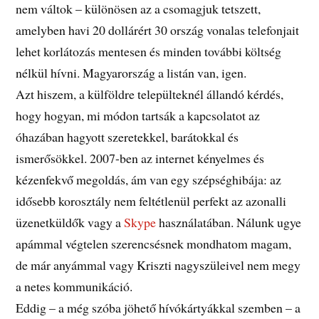
nem váltok – különösen az a csomagjuk tetszett,
amelyben havi 20 dollárért 30 ország vonalas telefonjait
lehet korlátozás mentesen és minden további költség
nélkül hívni. Magyarország a listán van, igen.
Azt hiszem, a külföldre települteknél állandó kérdés,
hogy hogyan, mi módon tartsák a kapcsolatot az
óhazában hagyott szeretekkel, barátokkal és
ismerősökkel. 2007-ben az internet kényelmes és
kézenfekvő megoldás, ám van egy szépséghibája: az
idősebb korosztály nem feltétlenül perfekt az azonalli
üzenetküldők vagy a
Skype
használatában. Nálunk ugye
apámmal végtelen szerencsésnek mondhatom magam,
de már anyámmal vagy Kriszti nagyszüleivel nem megy
a netes kommunikáció.
Eddig – a még szóba jöhető hívókártyákkal szemben – a