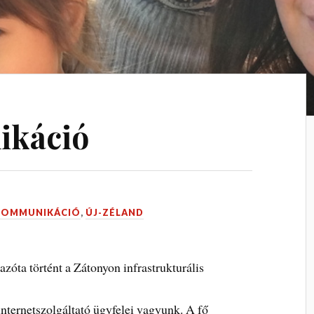
ikáció
KOMMUNIKÁCIÓ
,
ÚJ-ZÉLAND
 azóta történt a Zátonyon infrastrukturális
nternetszolgáltató ügyfelei vagyunk. A fő