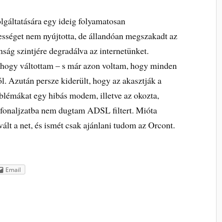
gáltatására egy ideig folyamatosan
sséget nem nyújtotta, de állandóan megszakadt az
nság szintjére degradálva az internetünket.
 hogy váltottam – s már azon voltam, hogy minden
ól. Azután persze kiderült, hogy az akasztják a
roblémákat egy hibás modem, illetve az okozta,
efonaljzatba nem dugtam ADSL filtert. Mióta
vált a net, és ismét csak ajánlani tudom az Orcont.
Email