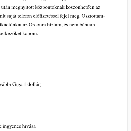
ió után megnyitott központoknak köszönhetően az
mit saját telefon előfizetéssel fejel meg. Osztottam-
nikációnkat az Orconra bíztam, és nem bántam
övetkezőket kapom:
vábbi Giga 1 dollár)
k ingyenes hívása