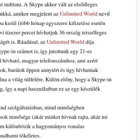
t indítani. A Skype akkor vált az elsődleges
nkká, amikor megjelent az
Unlimited World
nevű
ba kerül (több hónap egyszerre kifizetése esetén
i tízezer percet hívhatjuk 36 ország tetszőleges
ágét is. Ráadásul, az
Unlimited World
díja
kype-in számot is, így jutottunk egy 21-es
l hívható, magyar telefonszámhoz, ami azért
nok, barátok éppen annyiért és úgy hívhatnak
na a világ túlfelére. Külön előny, hogy a Skype-in
g, így a napi használatban ez az egy készülék
mind szolgáltatásban, mind minőségben
ások minősége (akár minket hívnak rajta, akár mi
em különbözik a hagyományos vonalas
ndhatni tökéletes.