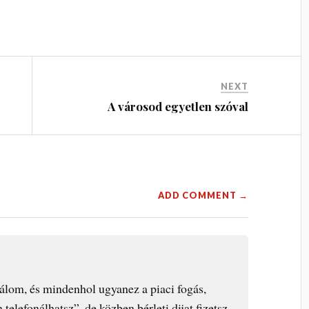
NEXT
A városod egyetlen szóval
ADD COMMENT →
álom, és mindenhol ugyanez a piaci fogás,
elefonálhatsz”, de közben bérleti dijat fizetsz