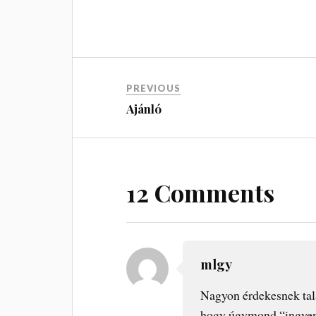
PREVIOUS
Ajánló
12 Comments
mlgy
Nagyon érdekesnek tal
hogy úgymond “ingyen t