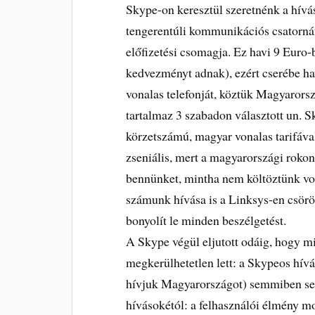
Skype-on keresztül szeretnénk a hívás
tengerentúli kommunikációs csatorná
előfizetési csomagja. Ez havi 9 Euro-
kedvezményt adnak), ezért cserébe hav
vonalas telefonját, köztük Magyarorsz
tartalmaz 3 szabadon választott un. S
körzetszámú, magyar vonalas tarifáva
zseniális, mert a magyarországi roko
bennünket, mintha nem költöztünk vol
számunk hívása is a Linksys-en csörö
bonyolít le minden beszélgetést.
A Skype végül eljutott odáig, hogy 
megkerülhetetlen lett: a Skypeos hív
hívjuk Magyarországot) semmiben s
hívásokétól: a felhasználói élmény mo