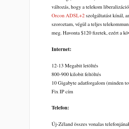
változás, hogy a telekom liberalizác
Orcon ADSL+2
szolgáltatást kínál, a
szoroztam, végül a teljes telekommu
meg. Havonta $120 fizetek, ezért a k
Internet:
12-13 Megabit letöltés
800-900 kilobit feltöltés
10 Gigabyte adatforgalom (minden to
Fix IP cím
Telefon:
Új-Zéland összes vonalas telefonjána