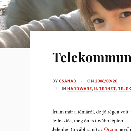
Telekommun
BY
CSANAD
ON
2008/09/20
IN
HARDWARE
,
INTERNET
,
TELE
Írtam már a témáról, de jó régen volt:
fejlesztés, meg én is tovább léptem.
Jelenleg (továbbra is) az
Orcon
nevű i