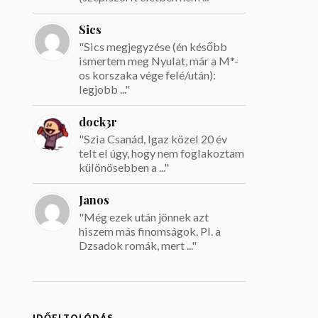
Sics
"Sics megjegyzése (én később
ismertem meg Nyulat, már a M*-
os korszaka vége felé/után):
legjobb ..."
dock3r
"Szia Csanád, Igaz közel 20 év
telt el úgy, hogy nem foglakoztam
különösebben a ..."
Janos
"Még ezek után jönnek azt
hiszem más finomságok. Pl. a
Dzsadok romák, mert ..."