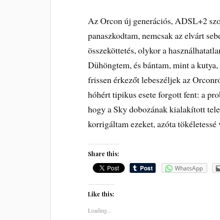
Az Orcon új generációs, ADSL+2 szol
panaszkodtam, nemcsak az elvárt sebe
összeköttetés, olykor a használhatatla
Dühöngtem, és bántam, mint a kutya,
frissen érkezőt lebeszéljek az Orconr
hóhért tipikus esete forgott fent: a p
hogy a Sky dobozának kialakított tel
korrigáltam ezeket, azóta tökéletessé 
Share this:
WhatsApp
Like this:
Loading...