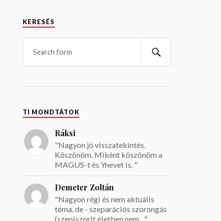
KERESÉS
TI MONDTÁTOK
Ráksi
"Nagyon jó visszatekintés.
Köszönöm. Miként köszönöm a
MAGUS-t és Ynevet is. "
Demeter Zoltán
"Nagyon régi és nem aktuális
téma, de - szeparációs szorongás
(szepiszorit életben nem ..."