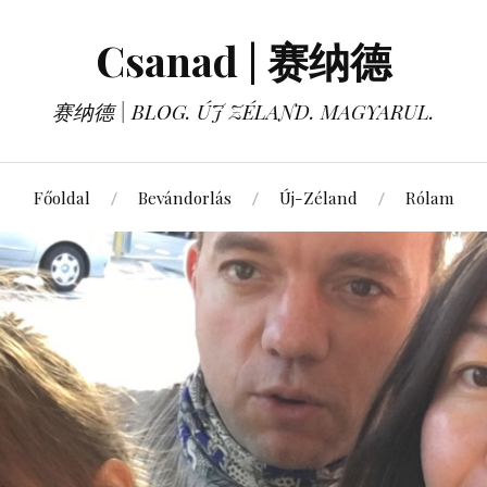
Csanad | 赛纳德
赛纳德 | BLOG. ÚJ ZÉLAND. MAGYARUL.
Főoldal
Bevándorlás
Új-Zéland
Rólam