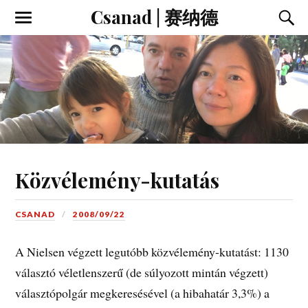
Csanad | 赛纳德
Közvélemény-kutatás
CSANAD
2008/09/22
A Nielsen végzett legutóbb közvélemény-kutatást: 1130
választó véletlenszerű (de súlyozott mintán végzett)
választópolgár megkeresésével (a hibahatár 3,3%) a