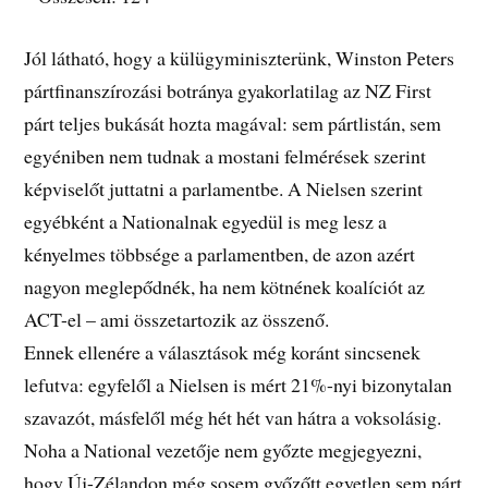
Jól látható, hogy a külügyminiszterünk, Winston Peters
pártfinanszírozási botránya gyakorlatilag az NZ First
párt teljes bukását hozta magával: sem pártlistán, sem
egyéniben nem tudnak a mostani felmérések szerint
képviselőt juttatni a parlamentbe. A Nielsen szerint
egyébként a Nationalnak egyedül is meg lesz a
kényelmes többsége a parlamentben, de azon azért
nagyon meglepődnék, ha nem kötnének koalíciót az
ACT-el – ami összetartozik az összenő.
Ennek ellenére a választások még koránt sincsenek
lefutva: egyfelől a Nielsen is mért 21%-nyi bizonytalan
szavazót, másfelől még hét hét van hátra a voksolásig.
Noha a National vezetője nem győzte megjegyezni,
hogy Új-Zélandon még sosem győzőtt egyetlen sem párt