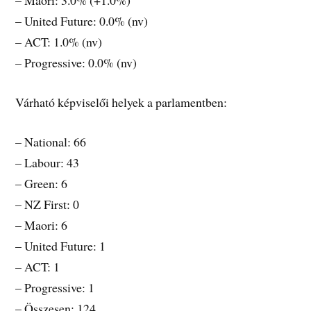
– Maori: 3.0% (+1.0%)
– United Future: 0.0% (nv)
– ACT: 1.0% (nv)
– Progressive: 0.0% (nv)
Várható képviselői helyek a parlamentben:
– National: 66
– Labour: 43
– Green: 6
– NZ First: 0
– Maori: 6
– United Future: 1
– ACT: 1
– Progressive: 1
– Összesen: 124