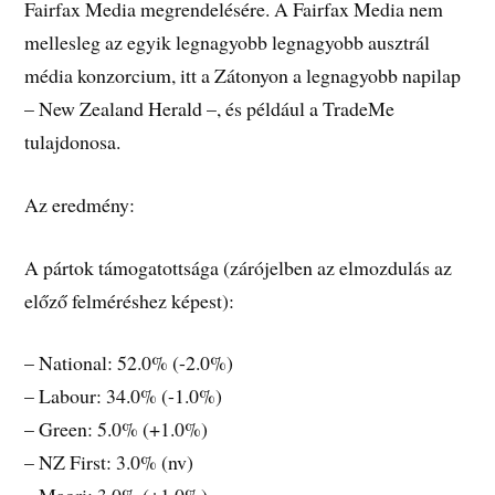
Fairfax Media megrendelésére. A Fairfax Media nem
mellesleg az egyik legnagyobb legnagyobb ausztrál
média konzorcium, itt a Zátonyon a legnagyobb napilap
– New Zealand Herald –, és például a TradeMe
tulajdonosa.
Az eredmény:
A pártok támogatottsága (zárójelben az elmozdulás az
előző felméréshez képest):
– National: 52.0% (-2.0%)
– Labour: 34.0% (-1.0%)
– Green: 5.0% (+1.0%)
– NZ First: 3.0% (nv)