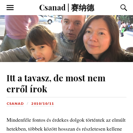
Csanad | 赛纳德
Itt a tavasz, de most nem
erről írok
CSANAD
2010/10/11
Mindenféle fontos és érdekes dolgok történtek az elmúlt
hetekben, többek között hosszan és részletesen kellene