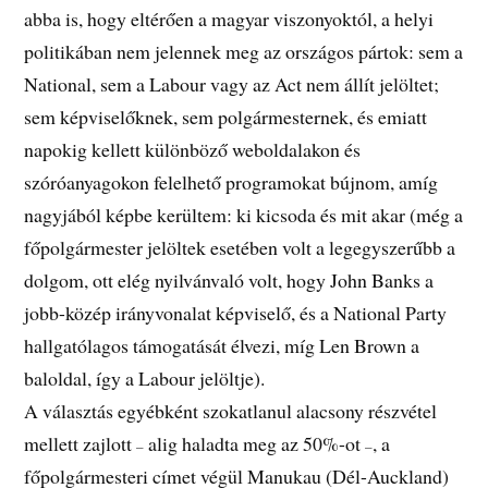
abba is, hogy eltérően a magyar viszonyoktól, a helyi
politikában nem jelennek meg az országos pártok: sem a
National, sem a Labour vagy az Act nem állít jelöltet;
sem képviselőknek, sem polgármesternek, és emiatt
napokig kellett különböző weboldalakon és
szóróanyagokon felelhető programokat bújnom, amíg
nagyjából képbe kerültem: ki kicsoda és mit akar (még a
főpolgármester jelöltek esetében volt a legegyszerűbb a
dolgom, ott elég nyilvánvaló volt, hogy John Banks a
jobb-közép irányvonalat képviselő, és a National Party
hallgatólagos támogatását élvezi, míg Len Brown a
baloldal, így a Labour jelöltje).
A választás egyébként szokatlanul alacsony részvétel
mellett zajlott
alig haladta meg az 50%-ot
, a
–
–
főpolgármesteri címet végül Manukau (Dél-Auckland)