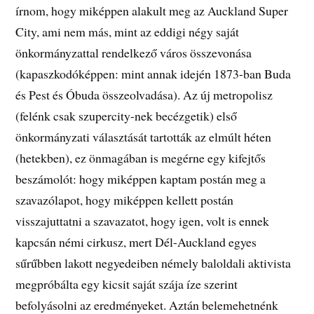
írnom, hogy miképpen alakult meg az Auckland Super
City, ami nem más, mint az eddigi négy saját
önkormányzattal rendelkező város összevonása
(kapaszkodóképpen: mint annak idején 1873-ban Buda
és Pest és Óbuda összeolvadása). Az új metropolisz
(felénk csak szupercity-nek becézgetik) első
önkormányzati választását tartották az elmúlt héten
(hetekben), ez önmagában is megérne egy kifejtős
beszámolót: hogy miképpen kaptam postán meg a
szavazólapot, hogy miképpen kellett postán
visszajuttatni a szavazatot, hogy igen, volt is ennek
kapcsán némi cirkusz, mert Dél-Auckland egyes
sűrűbben lakott negyedeiben némely baloldali aktivista
megpróbálta egy kicsit saját szája íze szerint
befolyásolni az eredményeket. Aztán belemehetnénk