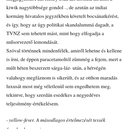
kiwik nagytöbbsége gondol
, de azután az indiai
–
kormány hivatalos jegyzékben követelt bocsánatkérést,
és így, hogy az ügy politikai skandalummá dagadt, a
TVNZ sem tehetett mást, mint hogy elfogadja a
műsorvezető lemondását.
Szóval történnek mindenfélék, amiről lehetne és kellene
is írni, de éppen paracetamoltól zümmög a fejem, mert a
múlt héten beszerzett sárga-láz
után, a hétvégén
*
valahogy megfáznom is sikerült, és az otthon maradás
luxusát most még véletlenül sem engedhetem meg,
tekintve, hogy szerdán esedékes a negyedéves
teljesítmény-értékelésem.
yellow-fever. A másodlagos értelmezését tessék
*