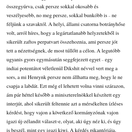
összegyúrva, csak persze sokkal okosabb és
veszélyesebb, no meg persze, sokkal bunkóbb is
ne
–
féljünk a szavaktól. A helyi, állami csatorna botrányhőse
volt, arról híres, hogy a legártatlanabb helyzetekből is
sikerült zaftos perpatvart összehoznia, ami persze jót
tett a nézettségnek, de most túllőtt a célon. A legutóbb
ugyanis gyors egymásután seggfejezett egyet
egy
–
indiai potentátot véletlenül Dikshit névvel vert meg a
sors, a mi Henrynk persze nem állhatta meg, hogy le ne
csapja a labdát. Ezt még el lehetett volna vinni szárazon,
ám pár héttel később a miniszterelnökkel készített egy
interjút, ahol sikerült feltennie azt a mérsékelten ízléses
kérdést, hogy vajon a következő kormányzónak vajon
igazi új-zélandit választ-e, olyat, aki úgy néz ki, és úgy
is beszél, mint egy igazi kiwi. A kérdés pikantériája,