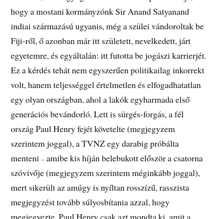
hogy a mostani kormányzónk Sir Anand Satyanand
indiai származású ugyanis, még a szülei vándoroltak be
Fiji-ről, ő azonban már itt született, nevelkedett, járt
egyetemre, és egyáltalán: itt futotta be jogászi karrierjét.
Ez a kérdés tehát nem egyszerűen politikailag inkorrekt
volt, hanem teljességgel értelmetlen és elfogadhatatlan
egy olyan országban, ahol a lakók egyharmada első
generációs bevándorló. Lett is sürgés-forgás, a fél
ország Paul Henry fejét követelte (megjegyzem
szerintem joggal), a TVNZ egy darabig próbálta
menteni
amibe kis híján belebukott először a csatorna
–
szóvivője (megjegyzem szerintem méginkább joggal),
mert sikerült az amúgy is nyíltan rosszízű, rasszista
megjegyzést tovább súlyosbítania azzal, hogy
megjegyezte, Paul Henry csak azt mondta ki, amit a