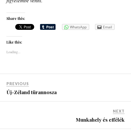
figyelembe venni.
Share this:
WhatsApp
Email
Like this:
Loading...
PREVIOUS
Új-Zéland türannosza
NEXT
Munkahely és effélék