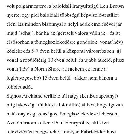
volt polgármestere, a baloldali irányultságú Len Brown
nyerte, egy pici baloldali többségű képviselő-testület
élén. Ez minden bizonnyal a helyi adók emelésével jár
majd (sóhaj), bár ha az ígéretek valóra vállnak
és itt
–
elsősorban a tömegközlekedésre gondolok: vonat(hév)
közlekedés 5-7 éven belül a központi városrészben, új
vonal a repülőtérig 10 éven belül, és újabb átkelő, plusz
vonat(hév) a North Shore-ra (nekem ez lenne a
leglényegesebb) 15 éven belül
akkor nem bánom a
–
többlet adót.
Sajnos Auckland területe túl nagy (két Budapestnyi)
míg lakossága túl kicsi (1.4 millió) ahhoz, hogy igazán
hatékony és gazdaságos tömegközlekedése lehessen.
Azután írnom kellene Paul Henryről is, aki kiwi
televíziózás fenegyereke, amolyan Fábri-Fiderikusz