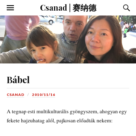
Csanad | 赛纳德
Bábel
CSANAD
2010/11/16
A tegnap esti multikulturális gyöngyszem, ahogyan egy
fekete hajzuhatag alól, pajkosan előadták nekem: