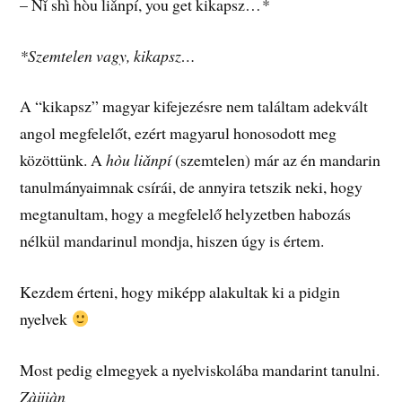
– Nǐ shì hòu liǎnpí, you get kikapsz…
*
*Szemtelen vagy, kikapsz…
A “kikapsz” magyar kifejezésre nem találtam adekvált
angol megfelelőt, ezért magyarul honosodott meg
közöttünk. A
hòu liǎnpí
(szemtelen) már az én mandarin
tanulmányaimnak csírái, de annyira tetszik neki, hogy
megtanultam, hogy a megfelelő helyzetben habozás
nélkül mandarinul mondja, hiszen úgy is értem.
Kezdem érteni, hogy miképp alakultak ki a pidgin
nyelvek
Most pedig elmegyek a nyelviskolába mandarint tanulni.
Zàijiàn