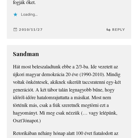
fogják őket.
Loading...
2010/11/27
REPLY
Sandman
Hát most beleszaladtunk ebbe a 2/3-ba. Ide vezetett az
újkori magyar demokrácia 20 éve (1990-2010). Mindig
voltak önkéntesek, akiknek sikerült taccsratenni egy-két
generációt. A két tábor talán legnagyobb bűne, hogy
időről-időre hatalomrajuttatta a másikat. Most nem
történik más, csak a fiúk szeretnék megtörni ezt a
hagyományt. Mi meg csak nézzük (… vagy lelépünk,
Oszt'Jónapot.)
Retorikában néhány hónap alatt 100 évet fiatalodott az