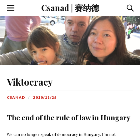
Csanad | 赛纳德
Viktocracy
CSANAD
2010/11/25
The end of the rule of law in Hungary
We can no longer speak of democracy in Hungary. I’m not