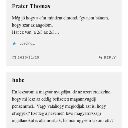
Frater Thomas
Még jó hogy a cím mindent elmond, így nem bánom,
hogy szar az angolom.
Hát ez van, a 2/3 az 2/3…
Loading...
2010/11/25
REPLY
hobe
En leszarom a magyar nyugdijat, de az azert erdekelne,
hogy mi lesz az eddig befizetett magannyugdij
penzemmel.. Vagy valahogy meglodjak azt is, hogy
elvegyek? Esetleg a nevemen levo magyarorszagi
ingatlanokat is allamositjak, ha mar ugysem lakom ott??