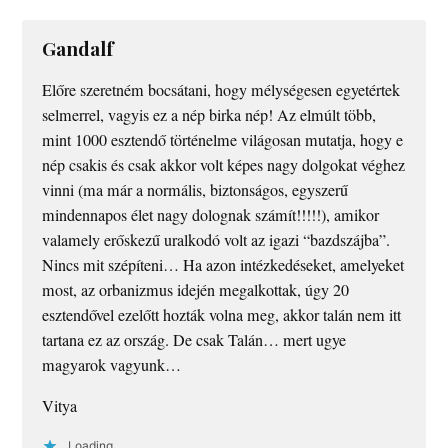
Gandalf
Előre szeretném bocsátani, hogy mélységesen egyetértek
selmerrel, vagyis ez a nép birka nép! Az elmúlt több,
mint 1000 esztendő történelme világosan mutatja, hogy e
nép csakis és csak akkor volt képes nagy dolgokat véghez
vinni (ma már a normális, biztonságos, egyszerű
mindennapos élet nagy dolognak számít!!!!!), amikor
valamely erőskezű uralkodó volt az igazi “bazdszájba”.
Nincs mit szépíteni… Ha azon intézkedéseket, amelyeket
most, az orbanizmus idején megalkottak, úgy 20
esztendővel ezelőtt hozták volna meg, akkor talán nem itt
tartana ez az ország. De csak Talán… mert ugye
magyarok vagyunk…
Vitya
Loading...