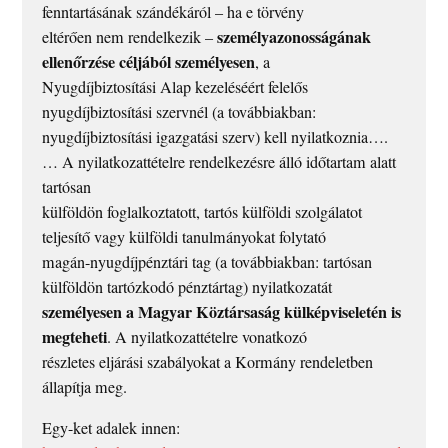
fenntartásának szándékáról – ha e törvény
személyazonosságának
eltérően nem rendelkezik –
ellenőrzése céljából személyesen
, a
Nyugdíjbiztosítási Alap kezeléséért felelős
nyugdíjbiztosítási szervnél (a továbbiakban:
nyugdíjbiztosítási igazgatási szerv) kell nyilatkoznia….
… A nyilatkozattételre rendelkezésre álló időtartam alatt
tartósan
külföldön foglalkoztatott, tartós külföldi szolgálatot
teljesítő vagy külföldi tanulmányokat folytató
magán-nyugdíjpénztári tag (a továbbiakban: tartósan
külföldön tartózkodó pénztártag) nyilatkozatát
személyesen a Magyar Köztársaság külképviseletén is
megteheti
. A nyilatkozattételre vonatkozó
részletes eljárási szabályokat a Kormány rendeletben
állapítja meg.
Egy-ket adalek innen: