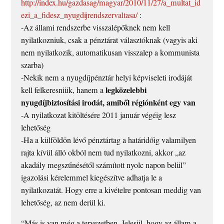
http://index.hu/gazdasag/magyar/2010/11/27/a_multat_id
ezi_a_fidesz_nyugdijrendszervaltasa/
:
-Az állami rendszerbe visszalépőknek nem kell
nyilatkozniuk, csak a pénztárat választóknak (vagyis aki
nem nyilatkozik, automatikusan visszalep a kommunista
szarba)
-Nekik nem a nyugdíjpénztár helyi képviseleti irodáját
legközelebbi
kell felkeresniük, hanem a
nyugdíjbiztosítási irodát, amiből régiónként egy van
-A nyilatkozat kitöltésére 2011 január végéig lesz
lehetőség
-Ha a külföldön lévő pénztártag a határidőig valamilyen
rajta kívül álló okból nem tud nyilatkozni, akkor „az
akadály megszűnésétől számított nyolc napon belül”
igazolási kérelemmel kiegészítve adhatja le a
nyilatkozatát. Hogy erre a kivételre pontosan meddig van
lehetőség, az nem derül ki.
“Más is van még a tervezetben. Jelesül, hogy az állam a