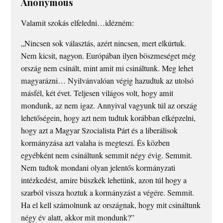
Anonymous
Valamit szokás elfeledni…idézném:
„Nincsen sok választás, azért nincsen, mert elkúrtuk.
Nem kicsit, nagyon. Európában ilyen böszmeséget még
ország nem csinált, mint amit mi csináltunk. Meg lehet
magyarázni… Nyilvánvalóan végig hazudtuk az utolsó
másfél, két évet. Teljesen világos volt, hogy amit
mondunk, az nem igaz. Annyival vagyunk túl az ország
lehetőségein, hogy azt nem tudtuk korábban elképzelni,
hogy azt a Magyar Szocialista Párt és a liberálisok
kormányzása azt valaha is megteszi. És közben
egyébként nem csináltunk semmit négy évig. Semmit.
Nem tudtok mondani olyan jelentős kormányzati
intézkedést, amire büszkék lehetünk, azon túl hogy a
szarból vissza hoztuk a kormányzást a végére. Semmit.
Ha el kell számolnunk az országnak, hogy mit csináltunk
négy év alatt, akkor mit mondunk?”