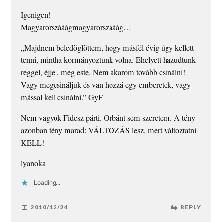
Igenigen!
Magyarorszááágmagyarorszááág…
„Majdnem beledöglöttem, hogy másfél évig úgy kellett
tenni, mintha kormányoztunk volna. Ehelyett hazudtunk
reggel, éjjel, meg este. Nem akarom tovább csinálni!
Vagy megcsináljuk és van hozzá egy emberetek, vagy
mással kell csinálni.” GyF
Nem vagyok Fidesz párti. Orbánt sem szeretem. A tény
azonban tény marad: VÁLTOZÁS lesz, mert változtatni
KELL!
lyanoka
Loading...
2010/12/24
REPLY