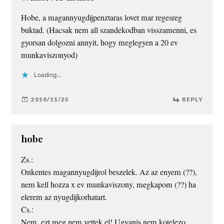
Hobe, a magannyugdijpenztaras lovet mar regesreg
buktad. (Hacsak nem all szandekodban visszamenni, es
gyorsan dolgozni annyit, hogy meglegyen a 20 ev
munkaviszonyod)
Loading...
2010/11/25
REPLY
hobe
Zs.:
Onkentes magannyugdijrol beszelek. Az az enyem (??),
nem kell hozza x ev munkaviszony, megkapom (??) ha
elerem az nyugdijkorhatart.
Cs.:
Nem, ezt meg nem vettek el! Ugyanis nem kotelezo