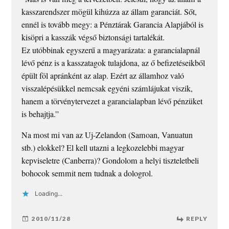
kasszarendszer mögül kihúzza az állam garanciát. Sőt,
ennél is tovább megy: a Pénztárak Garancia Alapjából is
kisöpri a kasszák végső biztonsági tartalékát.
Ez utóbbinak egyszerű a magyarázata: a garancialapnál
lévő pénz is a kasszatagok tulajdona, az ő befizetéseikből
épült föl apránként az alap. Ezért az államhoz való
visszalépésükkel nemcsak egyéni számlájukat viszik,
hanem a törvénytervezet a garancialapban lévő pénzüket
is behajtja.”
Na most mi van az Uj-Zelandon (Samoan, Vanuatun
stb.) elokkel? El kell utazni a legkozelebbi magyar
kepviseletre (Canberra)? Gondolom a helyi tiszteletbeli
bohocok semmit nem tudnak a dologrol.
Loading...
2010/11/28
REPLY