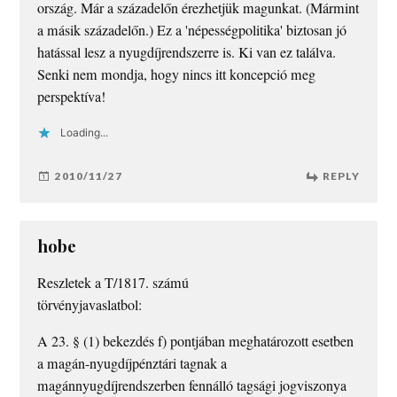
ország. Már a századelőn érezhetjük magunkat. (Mármint
a másik századelőn.) Ez a 'népességpolitika' biztosan jó
hatással lesz a nyugdíjrendszerre is. Ki van ez találva.
Senki nem mondja, hogy nincs itt koncepció meg
perspektíva!
Loading...
2010/11/27
REPLY
hobe
Reszletek a T/1817. számú
törvényjavaslatbol:
A 23. § (1) bekezdés f) pontjában meghatározott esetben
a magán-nyugdíjpénztári tagnak a
magánnyugdíjrendszerben fennálló tagsági jogviszonya