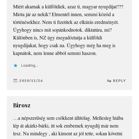
Miért akarnak a külföldiek, azaz ti, magyar nyugdíjat???
Mióta jár az nekik? Elmentél innen, semmi közöd a
történésekhez. Nem ti fizetitek az elkúrás eredményét.
Úgyhogy nincs mit sopánkodnotok. diktatúra, mi?
Különben is, NZ úgy megadóztatja a külföldi
nyugdíjakat, hogy csak na. Úgyhogy még ha meg is
kapnátok, nem lenne abból semmi haszon.
Loading...
2010/11/26
REPLY
Birosz
…a népszerűség sem csökkent állítólag. Mellesleg hiába
lép át akárki-bárki, itt sok embernek nyugdíj már nem
lesz. Na mindegy , aki kiment az jól tette, sokan követni