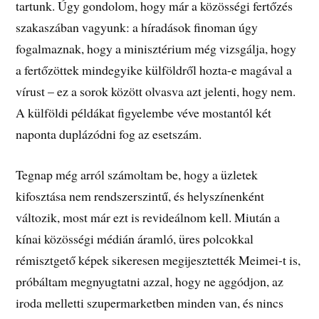
tartunk. Úgy gondolom, hogy már a közösségi fertőzés
szakaszában vagyunk: a híradások finoman úgy
fogalmaznak, hogy a minisztérium még vizsgálja, hogy
a fertőzöttek mindegyike külföldről hozta-e magával a
vírust – ez a sorok között olvasva azt jelenti, hogy nem.
A külföldi példákat figyelembe véve mostantól két
naponta duplázódni fog az esetszám.
Tegnap még arról számoltam be, hogy a üzletek
kifosztása nem rendszerszintű, és helyszínenként
változik, most már ezt is revideálnom kell. Miután a
kínai közösségi médián áramló, üres polcokkal
rémisztgető képek sikeresen megijesztették Meimei-t is,
próbáltam megnyugtatni azzal, hogy ne aggódjon, az
iroda melletti szupermarketben minden van, és nincs