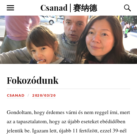
Csanad | 赛纳德
Fokozódunk
CSANAD
2020/03/20
Gondoltam, hogy érdemes várni és nem reggel írni, mert
az a tapasztalatom, hogy az újabb eseteket ebédidőben
jelentik be. Igazam lett, újabb 11 fertőzött, ezzel 39-nél