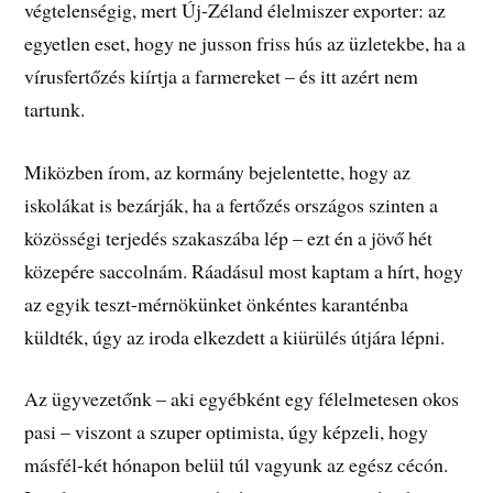
végtelenségig, mert Új-Zéland élelmiszer exporter: az
egyetlen eset, hogy ne jusson friss hús az üzletekbe, ha a
vírusfertőzés kiírtja a farmereket – és itt azért nem
tartunk.
Miközben írom, az kormány bejelentette, hogy az
iskolákat is bezárják, ha a fertőzés országos szinten a
közösségi terjedés szakaszába lép – ezt én a jövő hét
közepére saccolnám. Ráadásul most kaptam a hírt, hogy
az egyik teszt-mérnökünket önkéntes karanténba
küldték, úgy az iroda elkezdett a kiürülés útjára lépni.
Az ügyvezetőnk – aki egyébként egy félelmetesen okos
pasi – viszont a szuper optimista, úgy képzeli, hogy
másfél-két hónapon belül túl vagyunk az egész cécón.