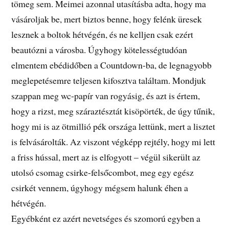
tömeg sem. Meimei azonnal utasításba adta, hogy ma
vásároljak be, mert biztos benne, hogy felénk üresek
lesznek a boltok hétvégén, és ne kelljen csak ezért
beautózni a városba. Úgyhogy kötelességtudóan
elmentem ebédidőben a Countdown-ba, de legnagyobb
meglepetésemre teljesen kifosztva találtam. Mondjuk
szappan meg wc-papír van rogyásig, és azt is értem,
hogy a rizst, meg száraztésztát kisöpörték, de úgy tűnik,
hogy mi is az ötmillió pék országa lettünk, mert a lisztet
is felvásárolták. Az viszont végképp rejtély, hogy mi lett
a friss hússal, mert az is elfogyott – végül sikerült az
utolsó csomag csirke-felsőcombot, meg egy egész
csirkét vennem, úgyhogy mégsem halunk éhen a
hétvégén.
Egyébként ez azért nevetséges és szomorú egyben a