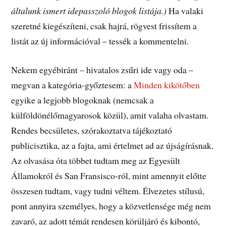
általunk ismert idepasszoló blogok listája.)
Ha valaki
szeretné kiegészíteni, csak hajrá, rögvest frissítem a
listát az új információval – tessék a kommentelni.
Nekem egyébiránt – hivatalos zsűri ide vagy oda –
megvan a kategória-győztesem: a
Minden kikötőben
egyike a legjobb blogoknak (nemcsak a
külföldönélőmagyarosok közül), amit valaha olvastam.
Rendes becsületes, szórakoztatva tájékoztató
publicisztika, az a fajta, ami értelmet ad az újságírásnak.
Az olvasása óta többet tudtam meg az Egyesült
Államokról és San Fransisco-ról, mint amennyit előtte
összesen tudtam, vagy tudni véltem. Élvezetes stílusú,
pont annyira személyes, hogy a közvetlensége még nem
zavaró, az adott témát rendesen körüljáró és kibontó,