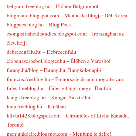
belgium.freeblog.hu – Élőben Belgiumból
blogmano.blogspot.com – Manócska blogja: Dél-Korea
blogpecs.blog.hu – Blog Pécs
csongisirishcultstudies.blogspot.com – Írországban az
élet, hejj!
debrecenfalu.hu – Debrecenfalu
elobenavarosbol.blogter.hu – Élőben a Városból
farang.hu/blog – Farang.hu: Bangkok-napló
finnicus.freeblog.hu – Finnország és ami mögötte van
fules.freeblog.hu – Füles világgá megy: Thaiföld
kanga.freeblog.hu – Kanga: Ausztrália
kina.freeblog.hu – Kínában
klivia1428.blogspot.com – Chronicles of Lívia: Kanada,
Torontó
menjunkdelre.blogspot.com – Menjünk le délre!