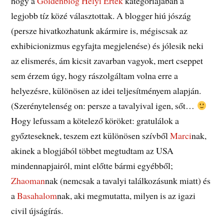
hogy a
Goldenblog Helyi Érték
kategóriájában a
legjobb tíz közé választottak. A blogger hiú jószág
(persze hivatkozhatunk akármire is, mégiscsak az
exhibicionizmus egyfajta megjelenése) és jólesik neki
az elismerés, ám kicsit zavarban vagyok, mert cseppet
sem érzem úgy, hogy rászolgáltam volna erre a
helyezésre, különösen az idei teljesítményem alapján.
(Szerénytelenség on: persze a tavalyival igen, sőt…
Hogy lefussam a kötelező köröket: gratulálok a
győzteseknek, teszem ezt különösen szívből
Marci
nak,
akinek a blogjából többet megtudtam az USA
mindennapjairól, mint előtte bármi egyébből;
Zhaoman
nak (nemcsak a tavalyi találkozásunk miatt) és
a
Basahalom
nak, aki megmutatta, milyen is az igazi
civil újságírás.