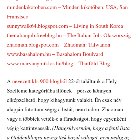
mindenkikotoben.com – Minden kikötőben: USA, San
Fransisco
sunnywalk64.blogspot.com – Living in South Korea
theitalianjob.freeblog.hu – The Italian Job: Olaszország
zhaoman.blogspot.com – Zhaoman: Taiwanon
www.basahalom.hu – Basahalom Boulvard
www.marvanymiklos.hu/blog – Thaiföld Blog
A
nevezett kb. 900 blogból
22-őt találtunk a Hely
Szelleme kategóriába illőnek – persze könnyen
elképzelhető, hogy kihagytunk valakit. Én csak név
alapján futottam végig a listát, nem tudom Zhaoman
vagy a többiek vették-e a fáradtságot, hogy egyenként
végig kattintgassák.
(Hangsúlyoznám, hogy a fenti lista
a Goldenblogra nevezettek közül válogat, nem pedig az